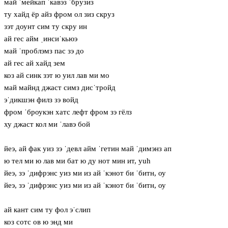
май ˈмейкап ˈкавэз ˈбрузиз
ту хайд ёр айз фром ол зиз скруз
зэт доунт сим ту скру ин
ай гес айм ˌинсиˈкьюэ
май ˈпроблэмз пас зэ до
ай гес ай хайд зем
коз ай синк зэт ю уил лав ми мо
май майнд джаст симз дисˈтройд
эˈдикшэн филз зэ войд
фром ˈброукэн хатс лефт фром зэ гёлз
ху джаст кол ми ˈлавэ бой
йеэ, ай фак уиз зэ ˈдевл айм ˈгетин май ˈдимэнз ап
ю тел ми ю лав ми бат ю ду нот мин ит, yuh
йеэ, зэ ˈдифрэнс уиз ми из ай ˈкэнот би ˈбитн, оу
йеэ, зэ ˈдифрэнс уиз ми из ай ˈкэнот би ˈбитн, оу
ай кант сим ту фол эˈслип
коз сотс ов ю энд ми