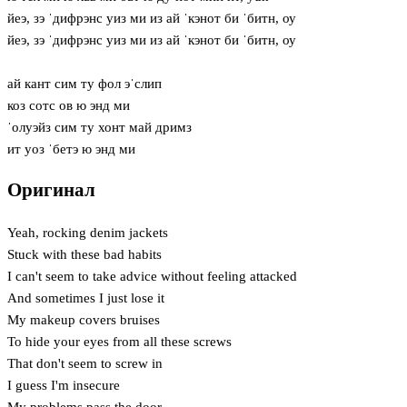
йеэ, зэ ˈдифрэнс уиз ми из ай ˈкэнот би ˈбитн, оу
йеэ, зэ ˈдифрэнс уиз ми из ай ˈкэнот би ˈбитн, оу
ай кант сим ту фол эˈслип
коз сотс ов ю энд ми
ˈолуэйз сим ту хонт май дримз
ит уоз ˈбетэ ю энд ми
Оригинал
Yeah, rocking denim jackets
Stuck with these bad habits
I can't seem to take advice without feeling attacked
And sometimes I just lose it
My makeup covers bruises
To hide your eyes from all these screws
That don't seem to screw in
I guess I'm insecure
My problems pass the door