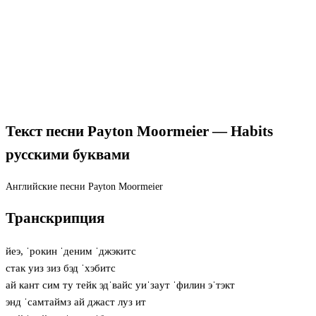
Текст песни Payton Moormeier — Habits
русскими буквами
Английские песни
Payton Moormeier
Транскрипция
йеэ, ˈрокин ˈденим ˈджэкитс
стак уиз зиз бэд ˈхэбитс
ай кант сим ту тейк эдˈвайс уиˈзaут ˈфилин эˈтэкт
энд ˈсамтаймз ай джаст луз ит