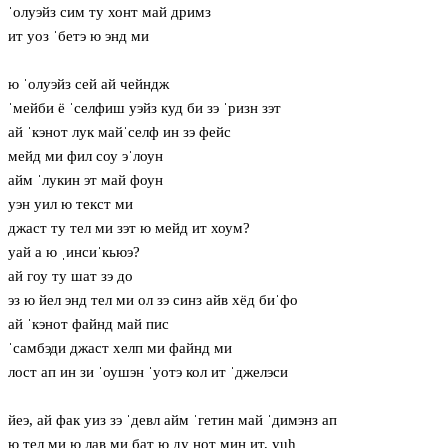
ˈолуэйз сим ту хонт май дримз
ит уоз ˈбетэ ю энд ми
ю ˈолуэйз сей ай чейндж
ˈмейби ё ˈселфиш уэйз куд би зэ ˈризн зэт
ай ˈкэнот лук майˈселф ин зэ фейс
мейд ми фил соу эˈлоун
айм ˈлукин эт май фоун
уэн уил ю текст ми
джаст ту тел ми зэт ю мейд ит хоум?
уай а ю ˌинсиˈкьюэ?
ай гоу ту шат зэ до
эз ю йел энд тел ми ол зэ синз айв хёд биˈфо
ай ˈкэнот файнд май пис
ˈсамбэди джаст хелп ми файнд ми
лост ап ин зи ˈоушэн ˈуотэ кол ит ˈджелэси
йеэ, ай фак уиз зэ ˈдевл айм ˈгетин май ˈдимэнз ап
ю тел ми ю лав ми бат ю ду нот мин ит, yuh