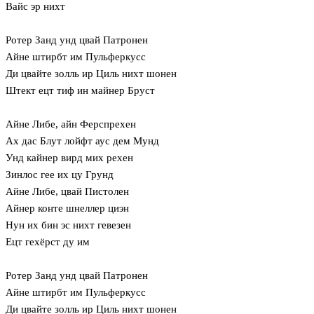
Вайс эр нихт
Ротер Занд унд цвай Патронен
Айне штирбт им Пульферкусс
Ди цвайте золль ир Циль нихт шонен
Штект ецт тиф ин майнер Бруст
Айне Либе, айн Ферспрехен
Ах дас Блут лойфт аус дем Мунд
Унд кайнер вирд мих рехен
Зинлос гее их цу Грунд
Айне Либе, цвай Пистолен
Айнер конте шнеллер циэн
Нун их бин эс нихт гевезен
Ецт гехёрст ду им
Ротер Занд унд цвай Патронен
Айне штирбт им Пульферкусс
Ди цвайте золль ир Циль нихт шонен