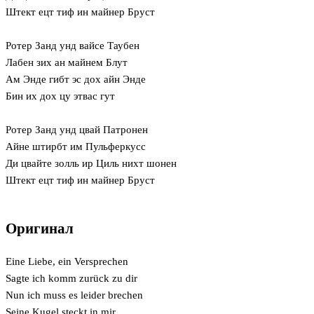
Штект ецт тиф ин майнер Бруст
Ротер Занд унд вайсе Таубен
Лабен зих ан майнем Блут
Ам Энде гибт эс дох айн Энде
Бин их дох цу этвас гут
Ротер Занд унд цвай Патронен
Айне штирбт им Пульферкусс
Ди цвайте золль ир Циль нихт шонен
Штект ецт тиф ин майнер Бруст
Оригинал
Eine Liebe, ein Versprechen
Sagte ich komm zurück zu dir
Nun ich muss es leider brechen
Seine Kugel steckt in mir