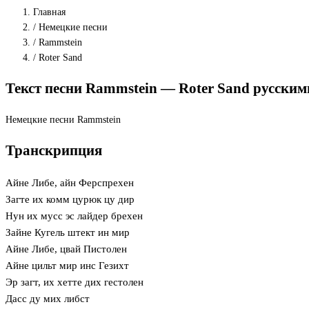
Главная
/
Немецкие песни
/
Rammstein
/
Roter Sand
Текст песни Rammstein — Roter Sand русски
Немецкие песни
Rammstein
Транскрипция
Айне Либе, айн Ферспрехен
Загте их комм цурюк цу дир
Нун их мусс эс лайдер брехен
Зайне Кугель штект ин мир
Айне Либе, цвай Пистолен
Айне цильт мир инс Гезихт
Эр загт, их хетте дих гестолен
Дасс ду мих либст