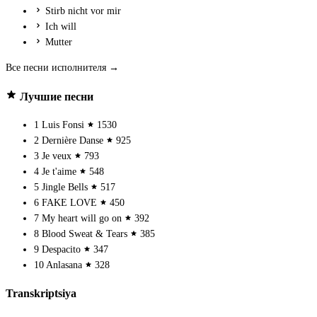
Stirb nicht vor mir
Ich will
Mutter
Все песни исполнителя →
Лучшие песни
1
Luis Fonsi
1530
2
Dernière Danse
925
3
Je veux
793
4
Je t'aime
548
5
Jingle Bells
517
6
FAKE LOVE
450
7
My heart will go on
392
8
Blood Sweat & Tears
385
9
Despacito
347
10
Anlasana
328
Transkriptsiya