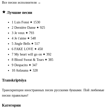
Все песни исполнителя →
Лучшие песни
1
Luis Fonsi
1530
2
Dernière Danse
925
3
Je veux
793
4
Je t'aime
548
5
Jingle Bells
517
6
FAKE LOVE
450
7
My heart will go on
392
8
Blood Sweat & Tears
385
9
Despacito
347
10
Anlasana
328
Transkriptsiya
Транскрипции иностранных песен русскими буквами. Пой любимые
песни правильно!
Категории