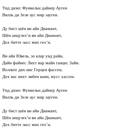
Унд дизес Функельн дайнер Ауген
Вилль ди Зеле аус мир зауген.
Ду бист шён ви айн Диамант,
Шён анцузех’н ви айн Диамант,
Дох битте ласс мих гех’н.
Ви айн Ювель, зо клар унд райн,
Дайн файнес Лихт вар майн ганцес Зайн.
Волльте дих инс Герцен фассен,
Дох вас нихт либен канн, мусс хассен.
Унд дизес Функельн дайнер Ауген
Вилль ди Зеле аус мир зауген.
Ду бист шён ви айн Диамант,
Шён анцузех’н ви айн Диамант,
Дох битте ласс мих гех’н.