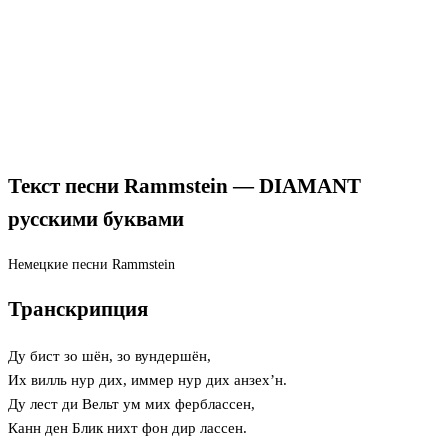
Текст песни Rammstein — DIAMANT
русскими буквами
Немецкие песни
Rammstein
Транскрипция
Ду бист зо шён, зо вундершён,
Их вилль нур дих, иммер нур дих анзех’н.
Ду лест ди Вельт ум мих ферблассен,
Канн ден Блик нихт фон дир лассен.