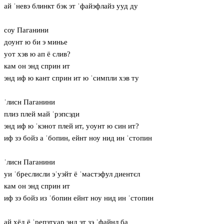
ай ˈневэ блинкт бэк эт ˈфайэфлайз ууд ду
соу Паганини
доунт ю би э минье
уот хэв ю ап ё слив?
кам он энд сприн ит
энд иф ю кант сприн ит ю ˈсимпли хэв ту
ˈлисн Паганини
плиз плей май ˈрэпсэди
энд иф ю ˈкэнот плей ит, уоунт ю син ит?
иф зэ бойз а ˈбопин, ейнт ноу нид ин ˈстопин
ˈлисн Паганини
уи ˈбреслисли эˈуэйт ё ˈмастэфул диентєл
кам он энд сприн ит
иф зэ бойз из ˈбопин ейнт ноу нид ин ˈстопин
ай хёд ё ˈрепэтуар энд эт зэ ˈфайнл ба