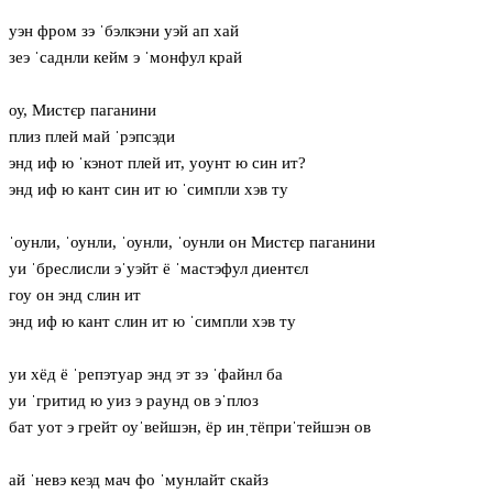
уэн фром зэ ˈбэлкэни уэй ап хай
зеэ ˈсаднли кейм э ˈмонфул край
оу, Мистєр паганини
плиз плей май ˈрэпсэди
энд иф ю ˈкэнот плей ит, уоунт ю син ит?
энд иф ю кант син ит ю ˈсимпли хэв ту
ˈоунли, ˈоунли, ˈоунли, ˈоунли он Мистєр паганини
уи ˈбреслисли эˈуэйт ё ˈмастэфул диентєл
гоу он энд слин ит
энд иф ю кант слин ит ю ˈсимпли хэв ту
уи хёд ё ˈрепэтуар энд эт зэ ˈфайнл ба
уи ˈгритид ю уиз э рaунд ов эˈплоз
бат уот э грейт оуˈвейшэн, ёр инˌтёприˈтейшэн ов
ай ˈневэ кеэд мач фо ˈмунлайт скайз