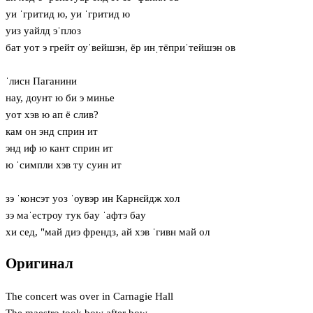
уи ˈгритид ю, уи ˈгритид ю
уиз уайлд эˈплоз
бат уот э грейт оуˈвейшэн, ёр инˌтёприˈтейшэн ов
ˈлисн Паганини
нaу, доунт ю би э минье
уот хэв ю ап ё слив?
кам он энд сприн ит
энд иф ю кант сприн ит
ю ˈсимпли хэв ту суин ит
зэ ˈконсэт уоз ˈоувэр ин Карнєйдж хол
зэ маˈестроу тук бaу ˈафтэ бaу
хи сед, "май диэ френдз, ай хэв ˈгивн май ол
Оригинал
The concert was over in Carnagie Hall
The maestro took bow after bow