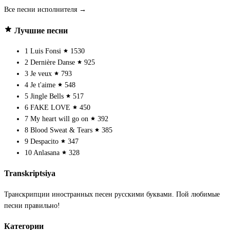
Все песни исполнителя →
Лучшие песни
1
Luis Fonsi
1530
2
Dernière Danse
925
3
Je veux
793
4
Je t'aime
548
5
Jingle Bells
517
6
FAKE LOVE
450
7
My heart will go on
392
8
Blood Sweat & Tears
385
9
Despacito
347
10
Anlasana
328
Transkriptsiya
Транскрипции иностранных песен русскими буквами. Пой любимые
песни правильно!
Категории