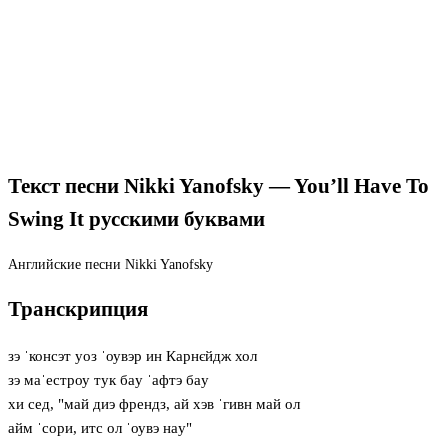
Текст песни Nikki Yanofsky — You’ll Have To
Swing It русскими буквами
Английские песни
Nikki Yanofsky
Транскрипция
зэ ˈконсэт уоз ˈоувэр ин Карнєйдж хол
зэ маˈестроу тук бaу ˈафтэ бaу
хи сед, "май диэ френдз, ай хэв ˈгивн май ол
айм ˈсори, итс ол ˈоувэ нaу"