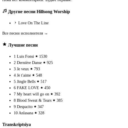
Другие песни Hillsong Worship
Love On The Line
Все песни исполнителя →
Лучшие песни
1
Luis Fonsi
1530
2
Dernière Danse
925
3
Je veux
793
4
Je t'aime
548
5
Jingle Bells
517
6
FAKE LOVE
450
7
My heart will go on
392
8
Blood Sweat & Tears
385
9
Despacito
347
10
Anlasana
328
Transkriptsiya