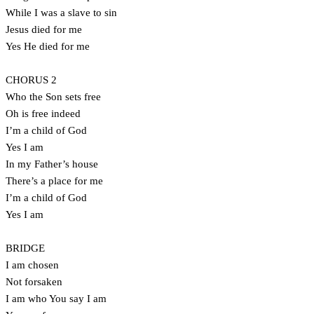
While I was a slave to sin
Jesus died for me
Yes He died for me
CHORUS 2
Who the Son sets free
Oh is free indeed
I’m a child of God
Yes I am
In my Father’s house
There’s a place for me
I’m a child of God
Yes I am
BRIDGE
I am chosen
Not forsaken
I am who You say I am