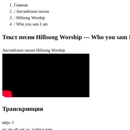
Главная
/
Английские песни
/
Hillsong Worship
/
Who you sam I am
Текст песни Hillsong Worship — Who you sam
Английские песни
Hillsong Worship
Транскрипция
вёрс 1
ху эм ай зэт зэ ˈхайэст кин