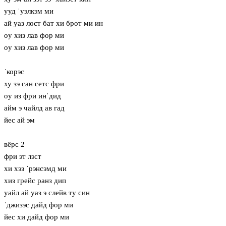
ууд ˈуэлкэм ми
ай уаз лост бат хи брот ми ин
oу хиз лав фор ми
oу хиз лав фор ми
ˈкорэс
ху зэ сан сетс фри
oу из фри инˈдид
айм э чайлд ав гад
йес ай эм
вёрс 2
фри эт лэст
хи хэз ˈрэнсэмд ми
хиз грейс ранз дип
уайл ай уаз э слейв ту син
ˈджизэс дайд фор ми
йес хи дайд фор ми