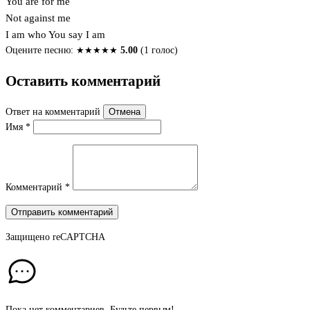
You are for me
Not against me
I am who You say I am
Оцените песню:
★
★
★
★
★
5.00
(1 голос)
Оставить комментарий
Ответ на комментарий
Отмена
Имя
*
Комментарий
*
Отправить комментарий
Защищено
reCAPTCHA
Пока нет комментариев. Будьте первым!