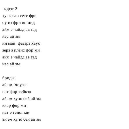
ˈкорэс 2
ху зэ сан сетс фри
oу из фри инˈдид
айм э чайлд ав гад
йес ай эм
ин май ˈфазэрз хaус
зерз э плейс фор ми
айм э чайлд ав гад
йес ай эм
бридж
ай эм ˈчoузэн
нат форˈсейкэн
ай эм ху ю сей ай эм
ю ар фор ми
нат эˈгенст ми
ай эм ху ю сей ай эм