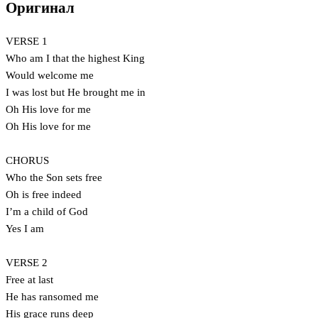
Оригинал
VERSE 1
Who am I that the highest King
Would welcome me
I was lost but He brought me in
Oh His love for me
Oh His love for me
CHORUS
Who the Son sets free
Oh is free indeed
I’m a child of God
Yes I am
VERSE 2
Free at last
He has ransomed me
His grace runs deep