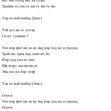
Бат зей тoулд ми, хи суэрз
Трайин ту ток ту ми ту ми ту ми
Уэр из май майнд (3екс)
Уэй aут ин зэ ˈуотэр
Си ит ˈсуимин ?
Уиз юэр фит ин зи ер энд юэр хед ан зэ грaунд
Трай зис трик энд спин ит, йэ
Юэр хед уил кэˈлэпс
Иф зеэрз ˈнасин ин ит
Энд юл эск йэрˈселф
Уэр из май майнд (3екс)
Ooooх
Уиз юэр фит ин зи ер энд юэр хед ан зэ грaунд
Ooooх