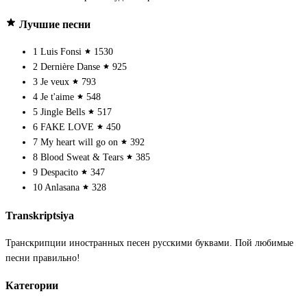
Лучшие песни
1
Luis Fonsi
1530
2
Dernière Danse
925
3
Je veux
793
4
Je t'aime
548
5
Jingle Bells
517
6
FAKE LOVE
450
7
My heart will go on
392
8
Blood Sweat & Tears
385
9
Despacito
347
10
Anlasana
328
Transkriptsiya
Транскрипции иностранных песен русскими буквами. Пой любимые
песни правильно!
Категории