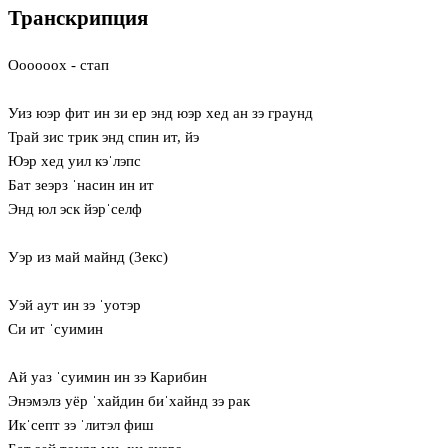
Транскрипция
Ooooooх - стап
Уиз юэр фит ин зи ер энд юэр хед ан зэ грaунд
Трай зис трик энд спин ит, йэ
Юэр хед уил кэˈлэпс
Бат зеэрз ˈнасин ин ит
Энд юл эск йэрˈселф
Уэр из май майнд (3екс)
Уэй aут ин зэ ˈуотэр
Си ит ˈсуимин
Ай уаз ˈсуимин ин зэ Карибин
Энэмэлз уёр ˈхайдин биˈхайнд зэ рак
Икˈсепт зэ ˈлитэл фиш