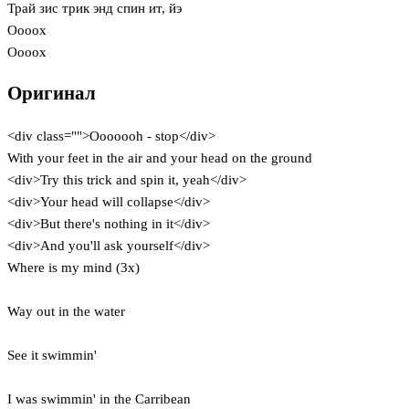
Трай зис трик энд спин ит, йэ
Ooooх
Ooooх
Оригинал
<div class="">Ooooooh - stop</div>
With your feet in the air and your head on the ground
<div>Try this trick and spin it, yeah</div>
<div>Your head will collapse</div>
<div>But there's nothing in it</div>
<div>And you'll ask yourself</div>
Where is my mind (3x)
Way out in the water
See it swimmin'
I was swimmin' in the Carribean