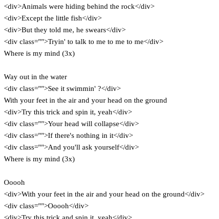
<div>Animals were hiding behind the rock</div>
<div>Except the little fish</div>
<div>But they told me, he swears</div>
<div class="">Tryin' to talk to me to me to me</div>
Where is my mind (3x)
Way out in the water
<div class="">See it swimmin' ?</div>
With your feet in the air and your head on the ground
<div>Try this trick and spin it, yeah</div>
<div class="">Your head will collapse</div>
<div class="">If there's nothing in it</div>
<div class="">And you'll ask yourself</div>
Where is my mind (3x)
Ooooh
<div>With your feet in the air and your head on the ground</div>
<div class="">Ooooh</div>
<div>Try this trick and spin it, yeah</div>