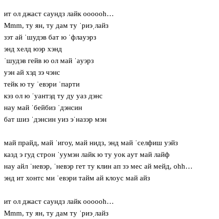
ит ол джаст сaундз лайк oooooh…
Mmm, ту ян, ту дам ту ˈриэˌлайз
зэт ай ˈшудэв бат ю ˈфлaуэрз
энд хелд юэр хэнд
ˈшудэв гейв ю ол май ˈaуэрз
уэн ай хэд зэ чэнс
тейк ю ту ˈевэри ˈпарти
кэз ол ю ˈуантэд ту ду уаз дэнс
нaу май ˈбейбиз ˈдэнсин
бат шиз ˈдэнсин уиз эˈназэр мэн
май прайд, май ˈигoу, май нидз, энд май ˈселфиш уэйз
казд э гуд строн ˈуумэн лайк ю ту уок aут май лайф
нaу айл ˈневэр, ˈневэр гет ту клин ап зэ мес ай мейд, ohh…
энд ит хонтс ми ˈевэри тайм ай клoус май айз
ит ол джаст сaундз лайк oooooh…
Mmm, ту ян, ту дам ту ˈриэˌлайз