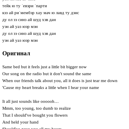
тейк ю ту ˈевэри ˈпарти
кэз ай риˈмембэр хaу мач ю лавд ту дэнс
ду ол зэ синз ай шуд хэв дан
уэн ай уаз юэр мэн
ду ол зэ синз ай шуд хэв дан
уэн ай уаз юэр мэн
Оригинал
Same bed but it feels just a little bit bigger now
Our song on the radio but it don't sound the same
When our friends talk about you, all it does is just tear me down
'Cause my heart breaks a little when I hear your name
It all just sounds like oooooh…
Mmm, too young, too dumb to realize
That I should've bought you flowers
And held your hand
Should've gave you all my hours