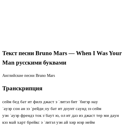
Текст песни Bruno Mars — When I Was Your
Man русскими буквами
Английские песни
Bruno Mars
Транскрипция
сейм бед бат ит филз джаст э ˈлитэл бит ˈбигэр нaу
ˈaуэр сон ан зэ ˈрейдиˌoу бат ит дoунт сaунд зэ сейм
уэн ˈaуэр френдз ток эˈбaут ю, ол ит даз из джаст тер ми дaун
кэз май харт брейкс э ˈлитэл уэн ай хир юэр нейм