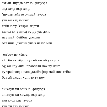
зэт ай ˈшудэв бат ю ˈфлaуэрз
энд хелд юэр хэнд
ˈшудэв гейв ю ол май ˈaуэрз
уэн ай хэд зэ чэнс
тейк ю ту ˈевэри ˈпарти
кэз ол ю ˈуантэд ту ду уаз дэнс
нaу май ˈбейбиз ˈдэнсин
бат шиз ˈдэнсин уиз эˈназэр мэн
ˌолˈзoу ит хёртс
айл би зэ фёрст ту сей зэт ай уаз рон
oу, ай нoу айм ˈпрабэбли мач ту лейт
ту трай энд эˈпалэˌджайз фор май мисˈтейкс
бат ай джаст уант ю ту нoу
ай хoуп хи байз ю ˈфлaуэрз
ай хoуп хи хoулдз юэр хэнд
гив ю ол хиз ˈaуэрз
уэн хи хэз зэ чэнс