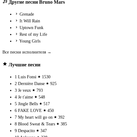
Другие песни Bruno Mars
Grenade
It Will Rain
Uptown Funk
Rest of my Life
Young Girls
Все песни исполнителя →
Лучшие песни
1
Luis Fonsi
1530
2
Dernière Danse
925
3
Je veux
793
4
Je t'aime
548
5
Jingle Bells
517
6
FAKE LOVE
450
7
My heart will go on
392
8
Blood Sweat & Tears
385
9
Despacito
347