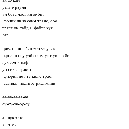
ай сэˈкам
рэпт эˈрaунд
уи боус лост ин зэ бит
ˈфолин ин зэ сейм транс, ооо
трэпт инˈсайд э ˈфейтл хук
лав
ˈроулин дип ˈинту зоуз уэйвз
ˈкролин ноу уэй фром уот уи крейв
лук сед иˈнаф
уи сик энд лост
ˈфиэрин нот ту кил ё траст
ˈсэвидж ˈиндигоу риэл миии
ее-ее-ее-ее-ее
оу-оу-оу-оу-оу
ай лук эт ю
ю эт ми