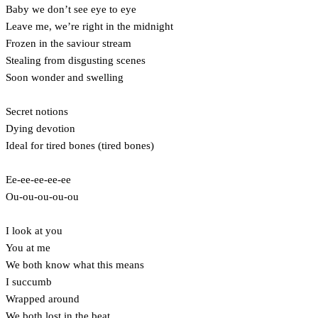
Baby we don’t see eye to eye
Leave me, we’re right in the midnight
Frozen in the saviour stream
Stealing from disgusting scenes
Soon wonder and swelling
Secret notions
Dying devotion
Ideal for tired bones (tired bones)
Ee-ee-ee-ee-ee
Ou-ou-ou-ou-ou
I look at you
You at me
We both know what this means
I succumb
Wrapped around
We both lost in the beat