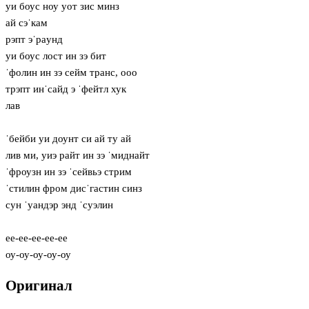
уи боус ноу уот зис минз
ай сэˈкам
рэпт эˈрaунд
уи боус лост ин зэ бит
ˈфолин ин зэ сейм транс, ооо
трэпт инˈсайд э ˈфейтл хук
лав
ˈбейби уи доунт си ай ту ай
лив ми, уиэ райт ин зэ ˈмиднайт
ˈфроузн ин зэ ˈсейвьэ стрим
ˈстилин фром дисˈгастин синз
сун ˈуандэр энд ˈсуэлин
ее-ее-ее-ее-ее
оу-оу-оу-оу-оу
Оригинал