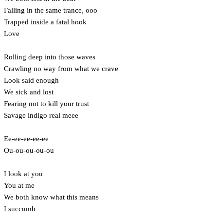
Falling in the same trance, ooo
Trapped inside a fatal hook
Love
Rolling deep into those waves
Crawling no way from what we crave
Look said enough
We sick and lost
Fearing not to kill your trust
Savage indigo real meee
Ee-ee-ee-ee-ee
Ou-ou-ou-ou-ou
I look at you
You at me
We both know what this means
I succumb