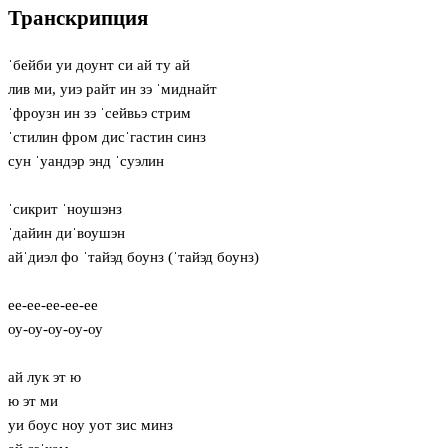
Транскрипция
ˈбейби уи доунт си ай ту ай
лив ми, уиэ райт ин зэ ˈмиднайт
ˈфроузн ин зэ ˈсейвьэ стрим
ˈстилин фром дисˈгастин синз
сун ˈуандэр энд ˈсуэлин
ˈсикрит ˈноушэнз
ˈдайин диˈвоушэн
айˈдиэл фо ˈтайэд боунз (ˈтайэд боунз)
ее-ее-ее-ее-ее
оу-оу-оу-оу-оу
ай лук эт ю
ю эт ми
уи боус ноу уот зис минз