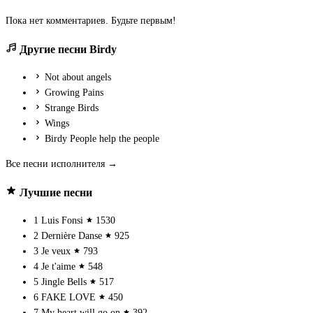
Пока нет комментариев. Будьте первым!
Другие песни Birdy
Not about angels
Growing Pains
Strange Birds
Wings
Birdy People help the people
Все песни исполнителя →
Лучшие песни
1
Luis Fonsi
1530
2
Dernière Danse
925
3
Je veux
793
4
Je t'aime
548
5
Jingle Bells
517
6
FAKE LOVE
450
7
My heart will go on
392