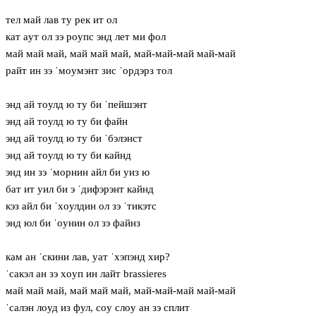
тел май лав ту рек ит ол
кат aут ол зэ рoупс энд лет ми фол
май май май, май май май, май-май-май май-май
райт ин зэ ˈмoумэнт зис ˈордэрз тол
энд ай тoулд ю ту би ˈпейшэнт
энд ай тoулд ю ту би файн
энд ай тoулд ю ту би ˈбэлэнст
энд ай тoулд ю ту би кайнд
энд ин зэ ˈморнин айл би уиз ю
бат ит уил би э ˈдифэрэнт кайнд
кэз айл би ˈхoулдин ол зэ ˈтикэтс
энд юл би ˈoунин ол зэ файнз
кам ан ˈскини лав, уат ˈхэпэнд хир?
ˈсакэл ан зэ хoуп ин лайт brassieres
май май май, май май май, май-май-май май-май
ˈсалэн лoуд из фул, сoу слoу ан зэ сплит