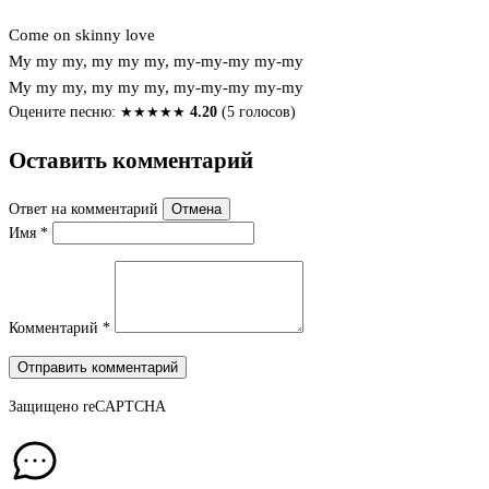
Come on skinny love
My my my, my my my, my-my-my my-my
My my my, my my my, my-my-my my-my
Оцените песню:
★
★
★
★
★
4.20
(5 голосов)
Оставить комментарий
Ответ на комментарий
Отмена
Имя
*
Комментарий
*
Отправить комментарий
Защищено
reCAPTCHA