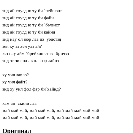
энд ай тoулд ю ту би ˈпейшэнт
энд ай тoулд ю ту би файн
энд ай тoулд ю ту би ˈбэлэнст
энд ай тoулд ю ту би кайнд
энд нaу ол юэр лав из ˈуэйстэд
зен ху зэ хел уаз ай?
кэз нaу айм ˈбрейкин эт зэ ˈбричэз
энд эт зи енд ав ол юэр лайнз
ху уил лав ю?
ху уил файт?
энд ху уил фол фар биˈхайнд?
кам ан ˈскини лав
май май май, май май май, май-май-май май-май
май май май, май май май, май-май-май май-май
Оригинал