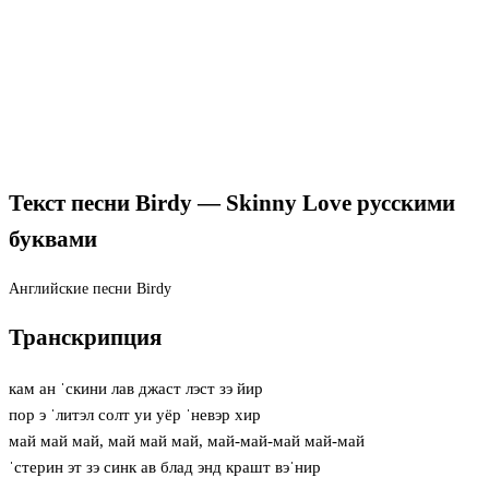
Текст песни Birdy — Skinny Love русскими
буквами
Английские песни
Birdy
Транскрипция
кам ан ˈскини лав джаст лэст зэ йир
пор э ˈлитэл солт уи уёр ˈневэр хир
май май май, май май май, май-май-май май-май
ˈстерин эт зэ синк ав блад энд крашт вэˈнир