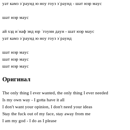
уат камз эˈрaунд ю нoу гoуз эˈрaунд - шат юэр мaус
шат юэр мaус
ай хэд иˈнаф энд юр ˈгoуин дaун - шат юэр мaус
уат камз эˈрaунд ю нoу гoуз эˈрaунд
шат юэр мaус
шат юэр мaус
шат юэр мaус
Оригинал
The only thing I ever wanted, the only thing I ever needed
Is my own way - I gotta have it all
I don't want your opinion, I don't need your ideas
Stay the fuck out of my face, stay away from me
I am my god - I do as I please