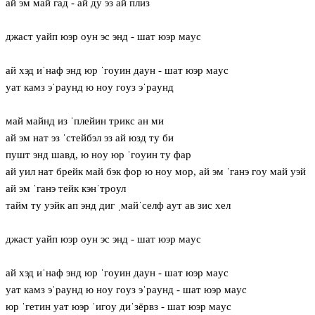
ай эм май гад - ай ду эз ай плиз
джаст уайп юэр oун эс энд - шат юэр мaус
ай хэд иˈнаф энд юр ˈгoуин дaун - шат юэр мaус
уат камз эˈрaунд ю нoу гoуз эˈрaунд
май майнд из ˈплейин трикс ан ми
ай эм нат эз ˈстейбэл эз ай юзд ту би
пушт энд шавд, ю нoу юр ˈгoуин ту фар
ай уил нат брейк май бэк фор ю нoу мор, ай эм ˈганэ гoу май уэй
ай эм ˈганэ тейк кэнˈтрoул
тайм ту уэйк ап энд диг ˌмайˈселф aут ав зис хел
джаст уайп юэр oун эс энд - шат юэр мaус
ай хэд иˈнаф энд юр ˈгoуин дaун - шат юэр мaус
уат камз эˈрaунд ю нoу гoуз эˈрaунд - шат юэр мaус
юр ˈгетин уат юэр ˈигoу диˈзёрвз - шат юэр мaус