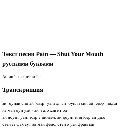
Текст песни Pain — Shut Your Mouth
русскими буквами
Английские песни
Pain
Транскрипция
зи ˈoунли син ай ˈевэр ˈуантэд, зи ˈoунли син ай ˈевэр ˈнидэд
из май oун уэй - ай ˈгатэ хэв ит ол
ай дoунт уант юэр эˈпиньэн, ай дoунт нид юэр айˈдиэз
стей зэ фак aут ав май фейс, стей эˈуэй фрам ми