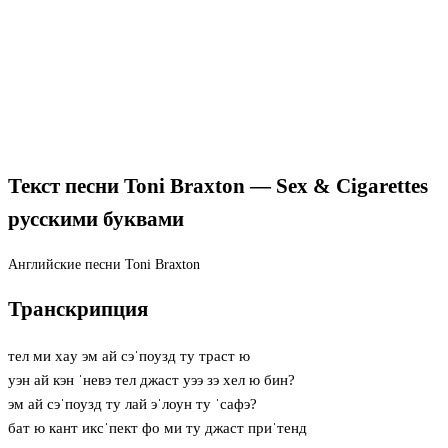
Текст песни Toni Braxton — Sex & Cigarettes
русскими буквами
Английские песни
Toni Braxton
Транскрипция
тел ми хaу эм ай сэˈпоузд ту траст ю
уэн ай кэн ˈневэ тел джаст уээ зэ хел ю бин?
эм ай сэˈпоузд ту лай эˈлоун ту ˈсафэ?
бат ю кант иксˈпект фо ми ту джаст приˈтенд