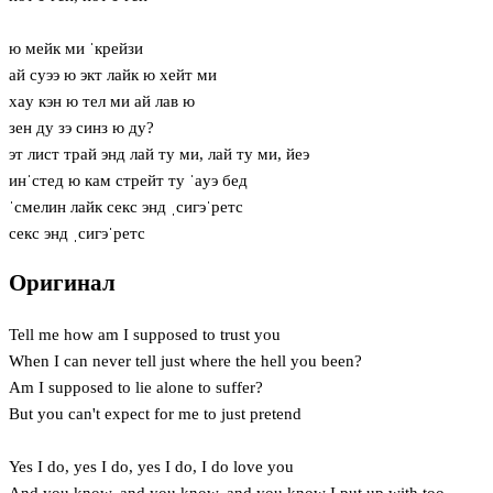
ю мейк ми ˈкрейзи
ай суээ ю экт лайк ю хейт ми
хaу кэн ю тел ми ай лав ю
зен ду зэ синз ю ду?
эт лист трай энд лай ту ми, лай ту ми, йеэ
инˈстед ю кам стрейт ту ˈaуэ бед
ˈсмелин лайк секс энд ˌсигэˈретс
секс энд ˌсигэˈретс
Оригинал
Tell me how am I supposed to trust you
When I can never tell just where the hell you been?
Am I supposed to lie alone to suffer?
But you can't expect for me to just pretend
Yes I do, yes I do, yes I do, I do love you
And you know, and you know, and you know I put up with too