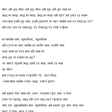
йес ай ду, йес ай ду, йес ай ду, ай ду лав ю
энд ю ноу, энд ю ноу, энд ю ноу ай пут ап уиз ту мач
тел ми уай ду ми, уай доунт ю экт лайк юэ сэˈпоузд ту?
ай гес юэ ту коулд, ту боулд ту гив э фак
ю мейк ми ˈкрейзи, ˈкрейзи
ай суээ ю экт лайк ю хейт ми, хейт ми
хaу кэн ю тел ми ай лав ю
зен ду зэ синз ю ду?
эт лист трай энд лай ту ми, лай ту ми
оу йеэ
инˈстед ю кам стрейт ту ˈaуэ бед
ˈсмелин лайк секс энд ˌсигэˈретс
ай кант биˈлив ит, уиэ ˈгоуин сру зис эˈген
уиэ ту оулд, энд ай сот юд aутˈгроун зис
зис из ˈдрайвин ми ˈкрейзи, ай кант ду зис ноу мо
нот эˈген, нот эˈген