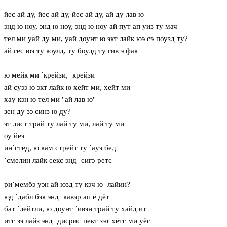
йес ай ду, йес ай ду, йес ай ду, ай ду лав ю
энд ю ноу, энд ю ноу, энд ю ноу ай пут ап уиз ту мач
тел ми уай ду ми, уай доунт ю экт лайк юэ сэˈпоузд ту?
ай гес юэ ту коулд, ту боулд ту гив э фак
ю мейк ми ˈкрейзи, ˈкрейзи
ай суээ ю экт лайк ю хейт ми, хейт ми
хaу кэн ю тел ми "ай лав ю"
зен ду зэ синз ю ду?
эт лист трай ту лай ту ми, лай ту ми
оу йеэ
инˈстед, ю кам стрейт ту ˈaуэ бед
ˈсмелин лайк секс энд ˌсигэˈретс
риˈмембэ уэн ай юзд ту кэч ю ˈлайин?
юд ˈдабл бэк энд ˈкавэр ап ё дёт
бат ˈлейтли, ю доунт ˈивэн трай ту хайд ит
итс зэ лайз энд ˌдисрисˈпект зэт хётс ми уёс