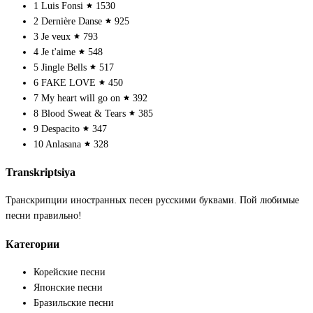
1
Luis Fonsi
1530
2
Dernière Danse
925
3
Je veux
793
4
Je t'aime
548
5
Jingle Bells
517
6
FAKE LOVE
450
7
My heart will go on
392
8
Blood Sweat & Tears
385
9
Despacito
347
10
Anlasana
328
Transkriptsiya
Транскрипции иностранных песен русскими буквами. Пой любимые
песни правильно!
Категории
Корейские песни
Японские песни
Бразильские песни