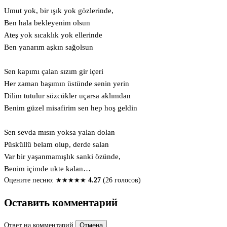
Umut yok, bir ışık yok gözlerinde,
Ben hala bekleyenim olsun
Ateş yok sıcaklık yok ellerinde
Ben yanarım aşkın sağolsun
Sen kapımı çalan sızım gir içeri
Her zaman başımın üstünde senin yerin
Dilim tutulur sözcükler uçarsa aklımdan
Benim güzel misafirim sen hep hoş geldin
Sen sevda mısın yoksa yalan dolan
Püsküllü belam olup, derde salan
Var bir yaşanmamışlık sanki özünde,
Benim içimde ukte kalan…
Оцените песню:
★
★
★
★
★
4.27
(26 голосов)
Оставить комментарий
Ответ на комментарий
Отмена