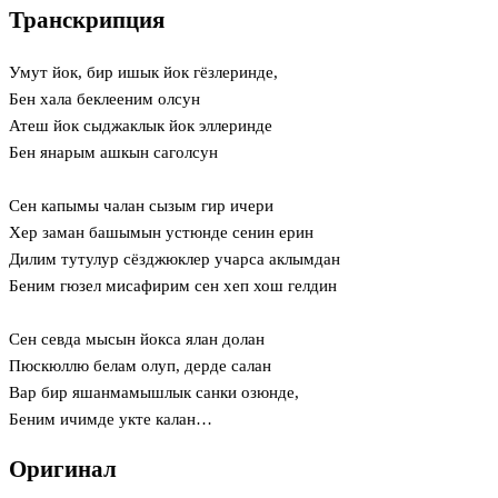
Транскрипция
Умут йок, бир ишык йок гёзлеринде,
Бен хала беклееним олсун
Атеш йок сыджаклык йок эллеринде
Бен янарым ашкын саголсун
Сен капымы чалан сызым гир ичери
Хер заман башымын устюнде сенин ерин
Дилим тутулур сёзджюклер учарса аклымдан
Беним гюзел мисафирим сен хеп хош гелдин
Сен севда мысын йокса ялан долан
Пюскюллю белам олуп, дерде салан
Вар бир яшанмамышлык санки озюнде,
Беним ичимде укте калан…
Оригинал