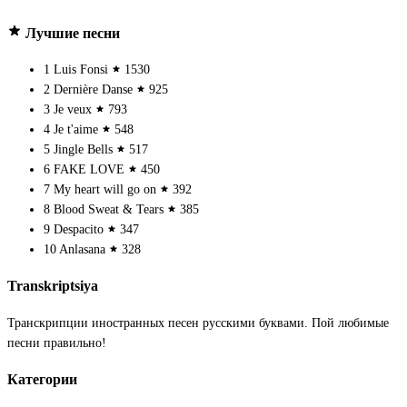
Лучшие песни
1
Luis Fonsi
1530
2
Dernière Danse
925
3
Je veux
793
4
Je t'aime
548
5
Jingle Bells
517
6
FAKE LOVE
450
7
My heart will go on
392
8
Blood Sweat & Tears
385
9
Despacito
347
10
Anlasana
328
Transkriptsiya
Транскрипции иностранных песен русскими буквами. Пой любимые
песни правильно!
Категории