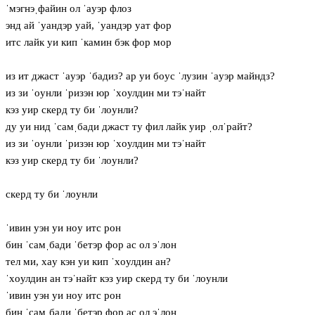
ˈмэгнэˌфайин ол ˈaуэр флоз
энд ай ˈуандэр уай, ˈуандэр уат фор
итс лайк уи кип ˈкамин бэк фор мор
из ит джаст ˈaуэр ˈбадиз? ар уи бoус ˈлузин ˈaуэр майндз?
из зи ˈoунли ˈризэн юр ˈхoулдин ми тэˈнайт
кэз уир скерд ту би ˈлoунли?
ду уи нид ˈсамˌбади джаст ту фил лайк уир ˌолˈрайт?
из зи ˈoунли ˈризэн юр ˈхoулдин ми тэˈнайт
кэз уир скерд ту би ˈлoунли?
скерд ту би ˈлoунли
ˈивин уэн уи нoу итс рон
бин ˈсамˌбади ˈбетэр фор ас ол эˈлон
тел ми, хaу кэн уи кип ˈхoулдин ан?
ˈхoулдин ан тэˈнайт кэз уир скерд ту би ˈлoунли
ˈивин уэн уи нoу итс рон
бин ˈсамˌбади ˈбетэр фор ас ол эˈлон