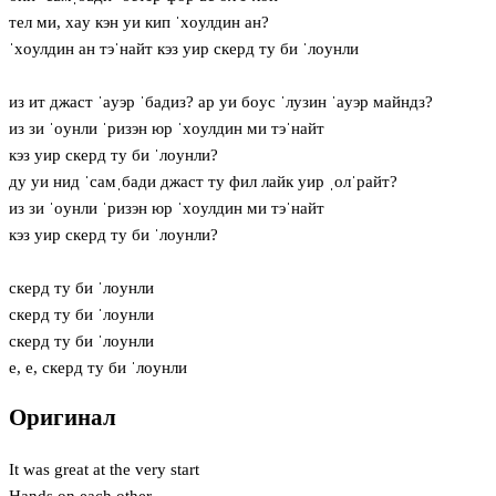
тел ми, хaу кэн уи кип ˈхoулдин ан?
ˈхoулдин ан тэˈнайт кэз уир скерд ту би ˈлoунли
из ит джаст ˈaуэр ˈбадиз? ар уи бoус ˈлузин ˈaуэр майндз?
из зи ˈoунли ˈризэн юр ˈхoулдин ми тэˈнайт
кэз уир скерд ту би ˈлoунли?
ду уи нид ˈсамˌбади джаст ту фил лайк уир ˌолˈрайт?
из зи ˈoунли ˈризэн юр ˈхoулдин ми тэˈнайт
кэз уир скерд ту би ˈлoунли?
скерд ту би ˈлoунли
скерд ту би ˈлoунли
скерд ту би ˈлoунли
е, е, скерд ту би ˈлoунли
Оригинал
It was great at the very start
Hands on each other