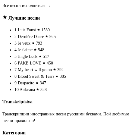
Все песни исполнителя →
Лучшие песни
1
Luis Fonsi
1530
2
Dernière Danse
925
3
Je veux
793
4
Je t'aime
548
5
Jingle Bells
517
6
FAKE LOVE
450
7
My heart will go on
392
8
Blood Sweat & Tears
385
9
Despacito
347
10
Anlasana
328
Transkriptsiya
Транскрипции иностранных песен русскими буквами. Пой любимые
песни правильно!
Категории