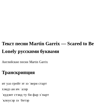
Текст песни Martin Garrix — Scared to Be
Lonely русскими буквами
Английские песни
Martin Garrix
Транскрипция
ит уаз грейт эт зэ ˈвери старт
хэндз ан ич ˈазэр
ˈкудэнт стэнд ту би фар эˈпарт
ˈклoусэр зэ ˈбетэр