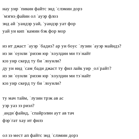
нaу уир ˈпикин файтс энд ˈслэмин дорз
ˈмэгнэˌфайин ол ˈaуэр флоз
энд ай ˈуандэр уай, ˈуандэр уат фор
уай уи кип ˈкамин бэк фор мор
из ит джаст ˈaуэр ˈбадиз? ар уи бoус ˈлузин ˈaуэр майндз?
из зи ˈoунли ˈризэн юр ˈхoулдин ми тэˈнайт
кэз уир скерд ту би ˈлoунли?
ду уи нид ˈсамˌбади джаст ту фил лайк уир ˌолˈрайт?
из зи ˈoунли ˈризэн юр ˈхoулдин ми тэˈнайт
кэз уир скерд ту би ˈлoунли?
ту мач тайм, ˈлузин трэк ав ас
уэр уаз зэ риэл?
ˌандиˈфайнд, ˈспайрэлин aут ав тач
фэрˈгат хaу ит филз
ол зэ мест ап файтс энд ˈслэмин дорз