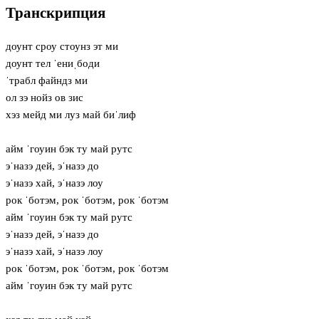
Транскрипция
доунт сроу стоунз эт ми
доунт тел ˈениˌбоди
ˈтрабл файндз ми
ол зэ нойз ов зис
хэз мейд ми луз май биˈлиф
айм ˈгоуин бэк ту май рутс
эˈназэ дей, эˈназэ до
эˈназэ хай, эˈназэ лоу
рок ˈботэм, рок ˈботэм, рок ˈботэм
айм ˈгоуин бэк ту май рутс
эˈназэ дей, эˈназэ до
эˈназэ хай, эˈназэ лоу
рок ˈботэм, рок ˈботэм, рок ˈботэм
айм ˈгоуин бэк ту май рутс