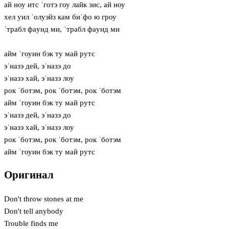
ай ноу итс ˈготэ гоу лайк зис, ай ноу
хел уил ˈолуэйз кам биˈфо ю гроу
ˈтрабл фaунд ми, ˈтрабл фaунд ми
айм ˈгоуин бэк ту май рутс
эˈназэ дей, эˈназэ до
эˈназэ хай, эˈназэ лоу
рок ˈботэм, рок ˈботэм, рок ˈботэм
айм ˈгоуин бэк ту май рутс
эˈназэ дей, эˈназэ до
эˈназэ хай, эˈназэ лоу
рок ˈботэм, рок ˈботэм, рок ˈботэм
айм ˈгоуин бэк ту май рутс
Оригинал
Don't throw stones at me
Don't tell anybody
Trouble finds me