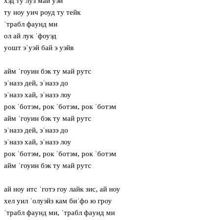
хэд ту луз май уэй
ту ноу уич роуд ту тейк
ˈтрабл фaунд ми
ол ай лук ˈфоуэд
уошт эˈуэй бай э уэйв
айм ˈгоуин бэк ту май рутс
эˈназэ дей, эˈназэ до
эˈназэ хай, эˈназэ лоу
рок ˈботэм, рок ˈботэм, рок ˈботэм
айм ˈгоуин бэк ту май рутс
эˈназэ дей, эˈназэ до
эˈназэ хай, эˈназэ лоу
рок ˈботэм, рок ˈботэм, рок ˈботэм
айм ˈгоуин бэк ту май рутс
ай ноу итс ˈготэ гоу лайк зис, ай ноу
хел уил ˈолуэйз кам биˈфо ю гроу
ˈтрабл фaунд ми, ˈтрабл фaунд ми