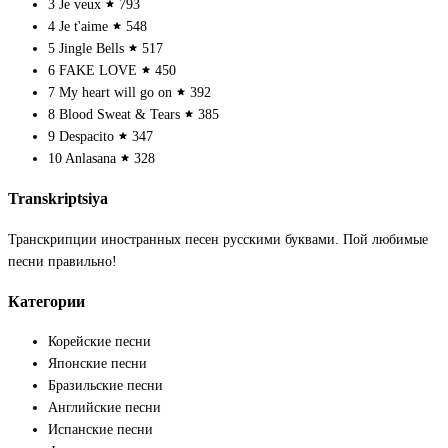
3
Je veux
793
4
Je t'aime
548
5
Jingle Bells
517
6
FAKE LOVE
450
7
My heart will go on
392
8
Blood Sweat & Tears
385
9
Despacito
347
10
Anlasana
328
Transkriptsiya
Транскрипции иностранных песен русскими буквами. Пой любимые
песни правильно!
Категории
Корейские песни
Японские песни
Бразильские песни
Английские песни
Испанские песни