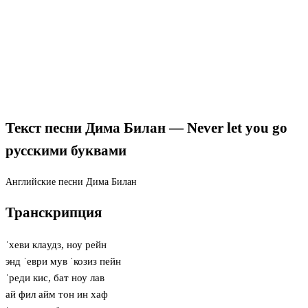
Текст песни Дима Билан — Never let you go
русскими буквами
Английские песни
Дима Билан
Транскрипция
ˈхеви клaудз, ноу рейн
энд ˈеври мув ˈкозиз пейн
ˈреди кис, бат ноу лав
ай фил айм тон ин хаф