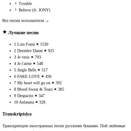
Trouble
Believe (ft. JONY)
Все песни исполнителя →
Лучшие песни
1
Luis Fonsi
1530
2
Dernière Danse
925
3
Je veux
793
4
Je t'aime
548
5
Jingle Bells
517
6
FAKE LOVE
450
7
My heart will go on
392
8
Blood Sweat & Tears
385
9
Despacito
347
10
Anlasana
328
Transkriptsiya
Транскрипции иностранных песен русскими буквами. Пой любимые