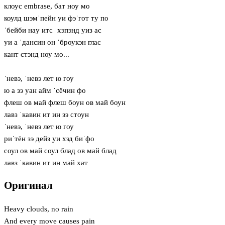
клоус embrase, бат ноу мо
коулд шэмˈпейн уи фэˈгот ту по
ˈбейби нaу итс ˈхэпэнд уиз ас
уи а ˈдансин он ˈброукэн глас
кант стэнд ноу мо...
ˈневэ, ˈневэ лет ю гоу
ю а зэ уан айм ˈсёчин фо
флеш ов май флеш боун ов май боун
лавз ˈкавин ит ин зэ стоун
ˈневэ, ˈневэ лет ю гоу
риˈтён зэ дейз уи хэд биˈфо
соул ов май соул блад ов май блад
лавз ˈкавин ит ин май хат
Оригинал
Heavy clouds, no rain
And every move causes pain