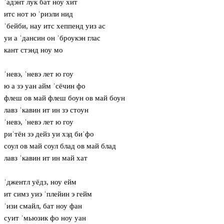
ˈадэнт лук бат ноу хит
итс нот ю ˈриэли нид
ˈбейби, нaу итс хеппенд уиз ас
уи а ˈдансин он ˈброукэн глас
кант стэнд ноу мо
ˈневэ, ˈневэ лет ю гоу
ю а зэ уан айм ˈсёчин фо
флеш ов май флеш боун ов май боун
лавз ˈкавин ит ин зэ стоун
ˈневэ, ˈневэ лет ю гоу
риˈтён зэ дейз уи хэд биˈфо
соул ов май соул блад ов май блад
лавз ˈкавин ит ин май хат
ˈджентл уёдз, ноу ейм
ит симз уиэ ˈплейин э гейм
ˈизи смайл, бат ноу фан
суит ˈмьюзик фо ноу уан