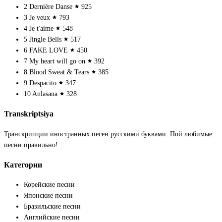
2
Dernière Danse
925
3
Je veux
793
4
Je t'aime
548
5
Jingle Bells
517
6
FAKE LOVE
450
7
My heart will go on
392
8
Blood Sweat & Tears
385
9
Despacito
347
10
Anlasana
328
Transkriptsiya
Транскрипции иностранных песен русскими буквами. Пой любимые
песни правильно!
Категории
Корейские песни
Японские песни
Бразильские песни
Английские песни