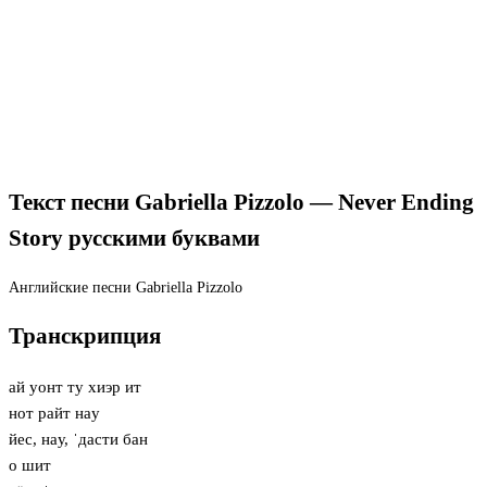
Текст песни Gabriella Pizzolo — Never Ending
Story русскими буквами
Английские песни
Gabriella Pizzolo
Транскрипция
ай уонт ту хиэр ит
нот райт нaу
йес, нaу, ˈдасти бан
о шит