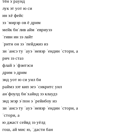
тён эˈрaунд
лук эт уот ю си
ин хё фейс
зэ ˈмирэр ов ё дрим
мейк биˈлив айм ˈевриуээ
ˈгивн ин зэ лайт
ˈритн он зэ ˈпейджиз из
зи ˈансэ ту ˈaуэ ˈневэр ˈендин ˈстори, а
рич зэ стаз
флай э ˈфэнтэси
дрим э дрим
энд уот ю си уил би
раймз зэт кип зеэ ˈсикритс уил
анˈфоулд биˈхайнд зэ клaудз
энд зеэр эˈпон э ˈрейнбоу из
зи ˈансэ ту ˈaуэ ˈневэр ˈендин ˈстори, а
ˈстори, а
ю джаст сейвд зэ уёлд
гош, ай мис ю, ˈдасти бан