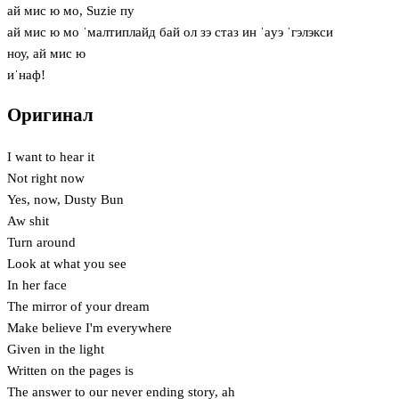
ай мис ю мо, Suzie пу
ай мис ю мо ˈмалтиплайд бай ол зэ стаз ин ˈaуэ ˈгэлэкси
ноу, ай мис ю⁠
иˈнаф!
Оригинал
I want to hear it
Not right now
Yes, now, Dusty Bun
Aw shit
Turn around
Look at what you see
In her face
The mirror of your dream
Make believe I'm everywhere
Given in the light
Written on the pages is
The answer to our never ending story, ah