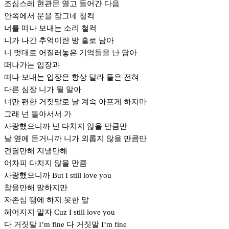
조심스레 현관문 열고 들어간 다음
안쪽에서 문을 잠그네 철컥
너를 떠나 보내는 소리 철컥
니가 나간 추억이란 방 홀로 남아
니 멋대로 어질러놓은 기억들을 난 담아
떠나가는 입장과
떠나 보내는 입장은 항상 달라 둘은 전혀
다른 심장 니가 뭘 알아
너만 편한 거짓말로 날 계속 아프게 하지마
그래 넌 돌아서서 가
사랑했으니까 넌 다치지 않을 만큼만
날 옆에 둔거니까 니가 외롭지 않을 만큼만
견딜만해 지낼만해
어차피 다치지 않을 만큼
사랑했으니까 But I still love you
참을만해 말하지만
자존심 땜에 하지 못한 말
헤어지지 말자 Cuz I still love you
다 거짓말 I’m fine 다 거짓말 I’m fine