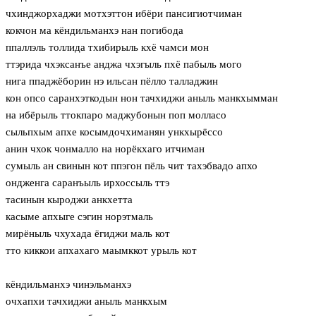
чхинджорхаджи мотхэттон ибёри пансигиотчиман
кокчон ма кёндильманхэ нан погибода
ппаллэль толлида тхибирыль кхё чамси мон
ттэрида чхэксанъе анджа чхэгыль пхё пабыль мого
нига ппаджёборин нэ ильсан пёлло талладжин
кон опсо саранхэткодын нон тачхиджи аныль манкхымман
на ибёрыль ттокпаро маджубонын поп молласо
сыльпхым апхе косымдочхиманян ункхырёссо
анин чхок чонмалло на норёкхаго итчиман
сумыль ан свинын кот ппэгон пёль чит тахэбвадо апхо
ондженга саранъыль ирхоссыль ттэ
тасинын кыроджи анкхетта
касыме апхыге сэгин норэтмаль
мирёныль чхухада ёгиджи маль кот
тто киккои апхахаго маымккот урыль кот
кёндильманхэ чинэльманхэ
очхапхи тачхиджи аныль манкхым