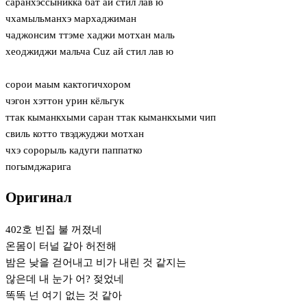
саранхэссыникка бат ай стил лав ю
чхамыльманхэ мархаджиман
чаджонсим ттэме хаджи мотхан маль
хеоджиджи мальча Cuz ай стил лав ю
сорои маым кактогичхором
чэгон хэттон урин кёльгук
ттак кыманкхыми саран ттак кыманкхыми чип
свиль котто твэджуджи мотхан
чхэ сорорыль кадуги паппатко
погымджарига
Оригинал
402호 빈집 불 꺼졌네
온몸이 터널 같아 허전해
밤은 낮을 걷어내고 비가 내린 것 같지는
않은데 내 눈가 어? 젖었네
똑똑 넌 여기 없는 것 같아