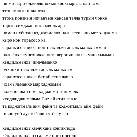
ни моттэро оджиллонохын киоктырыль нан тама
ттонаганын ипчангва
ттона понэнын ипчанъын хансан талла турын чонхё
тарын симджан нига мволь ара
номан пхёнхан коджитмалло наль кесок апхыге хаджима
кырэ нон торасосо ка
саранхэссыникка нон тачхиджи аныль манкхымман
наль ёпхе тунгоникка нига веропчи аныль манкхымман
кёндильманхэ чинэльманхэ
очхапхи тачхиджи аныль манкхым
саранхэссыникка бат ай стил лав ю
чхамыльманхэ мархаджиман
чаджонсим ттэме хаджи мотхан маль
хеоджиджи мальча Cuz ай стил лав ю
та коджитмаль айм файн та коджитмаль айм файн
ˈивин уиˈсaут ю ˈивин уиˈсaут ю
кёндильманхэ квэнчхана сэнгакпода
кёндильманхэ нэ сальме нига опсодо