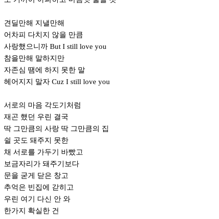
견딜만해 지낼만해
어차피 다치지 않을 만큼
사랑했으니까 But I still love you
참을만해 말하지만
자존심 땜에 하지 못한 말
헤어지지 말자 Cuz I still love you
서로의 마음 각도기처럼
재곤 했던 우린 결국
딱 그만큼의 사랑 딱 그만큼의 집
쉴 곳도 돼주지 못한
채 서로를 가두기 바빴고
보금자리가 돼주기보다
문을 굳게 닫은 창고
추억은 빈집에 갇히고
우린 여기 다신 안 와
한가지 확실한 건