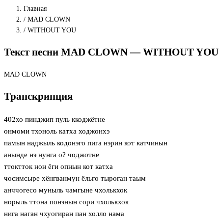
Главная
/
MAD CLOWN
/
WITHOUT YOU
Текст песни MAD CLOWN — WITHOUT YOU р
MAD CLOWN
Транскрипция
402хо пинджип пуль ккоджётне
онмоми тхоноль катха ходжонхэ
памын наджыль кодонэго пига нэрин кот катчинын
анынде нэ нунга о? чоджотне
ттоктток нон ёги опнын кот катха
чосимсыре хёнгванмун ёльго тыроган таым
анччогесо муныль чамгыне чхолькхок
норыль ттона понэнын сори чхолькхок
нига наган чхуогиран пан холло нама