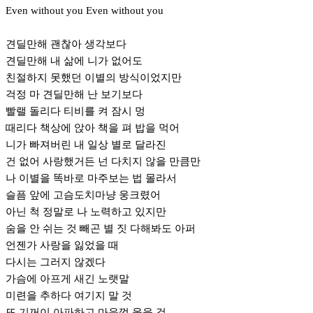
Even without you Even without you
견딜만해 괜찮아 생각보다
견딜만해 내 삶에 니가 없어도
친절하지 못했던 이별의 방식이었지만
걱정 마 견딜만해 난 보기보다
빨랠 돌리다 티비를 켜 잠시 멍
때리다 책상에 앉아 책을 펴 밥을 먹어
니가 빠져버린 내 일상 별로 달라진
건 없어 사랑했거든 넌 다치지 않을 만큼만
나 이별을 똑바로 마주보는 법 몰라서
슬픔 앞에 고슴도치마냥 웅크렸어
아닌 척 정말로 나 노력하고 있지만
숨을 안 쉬는 것 빼곤 별 짓 다해봐도 아퍼
언젠가 사랑을 잃었을 때
다시는 그러지 않겠다
가슴에 아프게 새긴 노랫말
미련을 추하다 여기지 말 것
또 기꺼이 아파하고 마음껏 울을 것