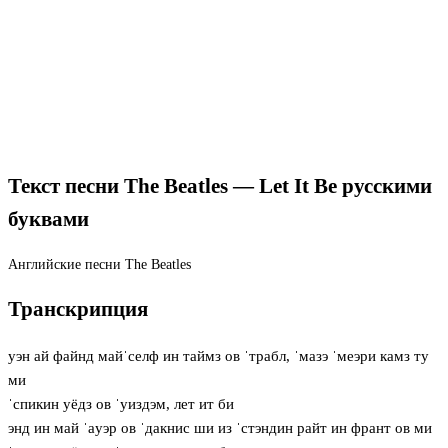
Текст песни The Beatles — Let It Be русскими
буквами
Английские песни
The Beatles
Транскрипция
уэн ай файнд майˈселф ин таймз ов ˈтрабл, ˈмазэ ˈмеэри камз ту
ми
ˈспикин уёдз ов ˈуиздэм, лет ит би
энд ин май ˈaуэр ов ˈдакнис ши из ˈстэндин райт ин франт ов ми