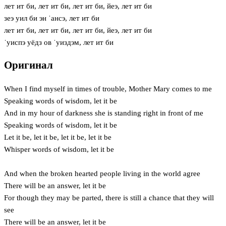
лет ит би, лет ит би, лет ит би, йеэ, лет ит би
зеэ уил би эн ˈансэ, лет ит би
лет ит би, лет ит би, лет ит би, йеэ, лет ит би
ˈуиспэ уёдз ов ˈуиздэм, лет ит би
Оригинал
When I find myself in times of trouble, Mother Mary comes to me
Speaking words of wisdom, let it be
And in my hour of darkness she is standing right in front of me
Speaking words of wisdom, let it be
Let it be, let it be, let it be, let it be
Whisper words of wisdom, let it be
And when the broken hearted people living in the world agree
There will be an answer, let it be
For though they may be parted, there is still a chance that they will
see
There will be an answer, let it be