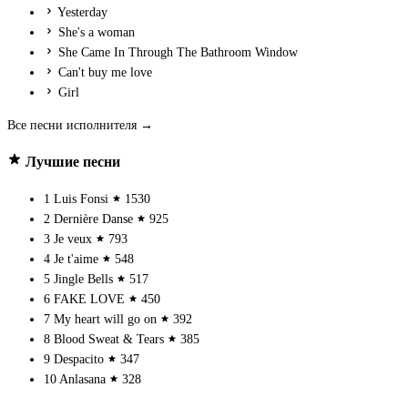
Yesterday
She's a woman
She Came In Through The Bathroom Window
Can't buy me love
Girl
Все песни исполнителя →
Лучшие песни
1
Luis Fonsi
1530
2
Dernière Danse
925
3
Je veux
793
4
Je t'aime
548
5
Jingle Bells
517
6
FAKE LOVE
450
7
My heart will go on
392
8
Blood Sweat & Tears
385
9
Despacito
347
10
Anlasana
328