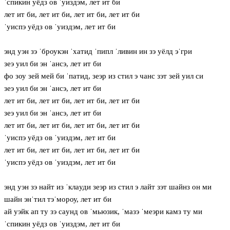
ˈспикин уёдз ов ˈуиздэм, лет ит би
лет ит би, лет ит би, лет ит би, лет ит би
ˈуиспэ уёдз ов ˈуиздэм, лет ит би
энд уэн зэ ˈброукэн ˈхатид ˈпипл ˈливин ин зэ уёлд эˈгри
зеэ уил би эн ˈансэ, лет ит би
фо зоу зей мей би ˈпатид, зеэр из стил э чанс зэт зей уил си
зеэ уил би эн ˈансэ, лет ит би
лет ит би, лет ит би, лет ит би, лет ит би
зеэ уил би эн ˈансэ, лет ит би
лет ит би, лет ит би, лет ит би, лет ит би
ˈуиспэ уёдз ов ˈуиздэм, лет ит би
лет ит би, лет ит би, лет ит би, лет ит би
ˈуиспэ уёдз ов ˈуиздэм, лет ит би
энд уэн зэ найт из ˈклaуди зеэр из стил э лайт зэт шайнз он ми
шайн энˈтил тэˈмороу, лет ит би
ай уэйк ап ту зэ сaунд ов ˈмьюзик, ˈмазэ ˈмеэри камз ту ми
ˈспикин уёдз ов ˈуиздэм, лет ит би