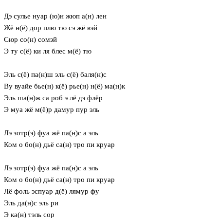
Дэ сулье нуар (ю)н жюп а(н) лен
Жё н(ё) дор плю тю сэ жё вэй
Сюр со(н) сомэй
Э ту с(ё) ки ля блес м(ё) тю
Эль с(ё) па(н)ш эль с(ё) баля(н)с
Ву вуайе бье(н) к(ё) рье(н) н(ё) ма(н)к
Эль ша(н)ж са роб э лё дэ флёр
Э муа жё м(ё)р дамур пур эль
Лэ зотр(э) фуа жё па(н)с а эль
Ком о бо(н) дьё са(н) тро пи круар
Лэ зотр(э) фуа жё па(н)с а эль
Ком о бо(н) дьё са(н) тро пи круар
Лё фоль эспуар д(ё) лямур фу
Эль да(н)с эль ри
Э ка(н) тэль сор