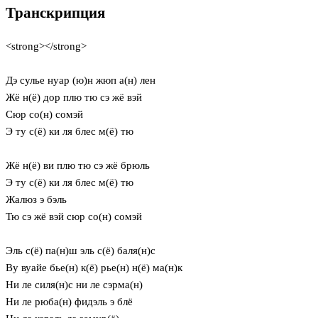
Транскрипция
<strong></strong>
Дэ сулье нуар (ю)н жюп а(н) лен
Жё н(ё) дор плю тю сэ жё вэй
Сюр со(н) сомэй
Э ту с(ё) ки ля блес м(ё) тю
Жё н(ё) ви плю тю сэ жё брюль
Э ту с(ё) ки ля блес м(ё) тю
Жалюз э бэль
Тю сэ жё вэй сюр со(н) сомэй
Эль с(ё) па(н)ш эль с(ё) баля(н)с
Ву вуайе бье(н) к(ё) рье(н) н(ё) ма(н)к
Ни ле силя(н)с ни ле сэрма(н)
Ни ле рюба(н) фидэль э блё