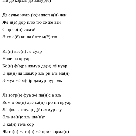
Ни дэ кэрэль дэ замур(ё)
Дэ сулье нуар (ю)н жюп а(н) лен
Жё н(ё) дор плю тю сэ жё вэй
Сюр со(н) сомэй
Э ту с(ё) ки ля блес м(ё) тю
Ка(н) вье(н) лё суар
Нале па круар
Ко(н) ф(э)ра лямур да(н) лё нуар
Э да(н) ля шамбр эль ри эль ма(н)
Э муа жё м(ё)р дамур пур эль
Лэ зотр(э) фуа жё па(н)с а эль
Ком о бо(н) дьё са(н) тро пи круар
Лё фоль эспуар д(ё) лямур фу
Эль да(н)с эль ша(н)т
Э ка(н) тэль сор
Жата(н) жата(н) жё при сюрма(н)