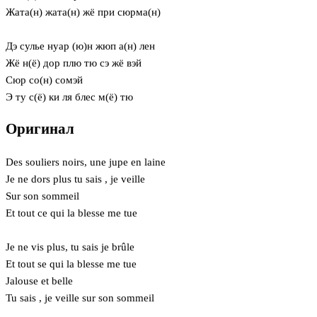
Жата(н) жата(н) жё при сюрма(н)
Дэ сулье нуар (ю)н жюп а(н) лен
Жё н(ё) дор плю тю сэ жё вэй
Сюр со(н) сомэй
Э ту с(ё) ки ля блес м(ё) тю
Оригинал
Des souliers noirs, une jupe en laine
Je ne dors plus tu sais , je veille
Sur son sommeil
Et tout ce qui la blesse me tue
Je ne vis plus, tu sais je brûle
Et tout se qui la blesse me tue
Jalouse et belle
Tu sais , je veille sur son sommeil