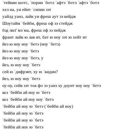
ˈтейкин шотс, ˈпорин ˈботл ˈафтэ ˈботл ˈафтэ ˈботл
хел на, уи ейнт ˈсипин зэт
уайлд уанз, лайк уи фреш aут зэ кейдж
Шоутайм ˈбейби, фреш оф зэ стейдж
бэд лил' мэˈма, фреш оф зэ пейдж
франт лайк ю лав ит, бат ю ноу зэт ю хейт ит
йеэ ю ноу ноу ˈбетэ (ноу ˈбетэ)
йеэ ю ноу ноу ˈбетэ
йеэ ю ноу ноу ˈбетэ, у
йеэ, ю ноу ноу ˈбетэ
сей ю ˈдифрэнт, ху ю ˈкидин?
йеэ, ю ноу ноу ˈбетэ
оу-оу, сейв зэт ток фо зэ уанз ху доунт ноу ноу ˈбетэ
коз ˈбейби ай ноу ю ˈбетэ
коз ˈбейби ай ноу ноу ˈбетэ
ˈбейби ай ноу ю ˈбетэ (ˈбейби ай ноу)
ˈбейби ай ноу ю ˈбетэ
ˈбейби ай ноу ю ˈбетэ
ˈбейби ай ноу ю ˈбетэ