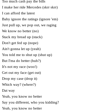
Too much cash pay the bills
I make her ride Mercedes (skrr skrr)
I can afford the latest
Baby ignore the ratings (ignore 'em)
Just pull up, we pop out, we raging
We know no better (no)
Stack my bread up (stack)
Don't get fed up (nope)
Ain't gonna let up (yeah)
You told me to shut up (shut up)
But I'ma do better (huh?)
It's not my race (woo!)
Get out my face (get out)
Drop my case (drop it)
Which way? (where?)
Dat way
Yeah, you know no better
Say you different, who you kidding?
Yeah, you know no better