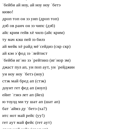
ˈбейби ай ноу, ай ноу ноу ˈбетэ
кюво!
дроп топ он зэ уип (дроп топ)
дэб ов ранч он зэ чипс (дэб)
айс крим гейв хё чилз (айс крим)
ту мач кэш пей зэ билз
ай мейк хё райд мёˈсейдиз (скр скр)
ай кэн эˈфод зэ ˈлейтист
ˈбейби игˈно зэ ˈрейтинз (игˈнор эм)
джаст пул ап, уи поп aут, уи ˈрейджин
уи ноу ноу ˈбетэ (ноу)
стэк май бред ап (стэк)
доунт гет фед ап (ноуп)
ейнт ˈгэнэ лет ап (йеэ)
ю тоулд ми ту шат ап (шат ап)
бат ˈаймэ ду ˈбетэ (ха?)
итс нот май рейс (уу!)
гет aут май фейс (гет aут)