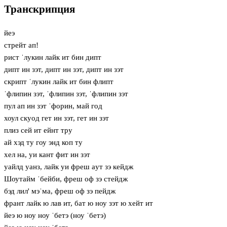
Транскрипция
йеэ
стрейт ап!
рист ˈлукин лайк ит бин дипт
дипт ин зэт, дипт ин зэт, дипт ин зэт
скрипт ˈлукин лайк ит бин флипт
ˈфлипин зэт, ˈфлипин зэт, ˈфлипин зэт
пул ап ин зэт ˈфорин, май год
хоул скуод гет ин зэт, гет ин зэт
плиз сей ит ейнт тру
ай хэд ту гоу энд коп ту
хел на, уи кант фит ин зэт
уайлд уанз, лайк уи фреш aут зэ кейдж
Шоутайм ˈбейби, фреш оф зэ стейдж
бэд лил' мэˈма, фреш оф зэ пейдж
франт лайк ю лав ит, бат ю ноу зэт ю хейт ит
йеэ ю ноу ноу ˈбетэ (ноу ˈбетэ)