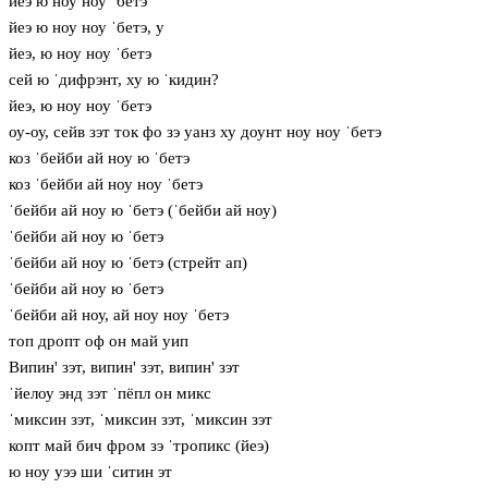
йеэ ю ноу ноу ˈбетэ
йеэ ю ноу ноу ˈбетэ, у
йеэ, ю ноу ноу ˈбетэ
сей ю ˈдифрэнт, ху ю ˈкидин?
йеэ, ю ноу ноу ˈбетэ
оу-оу, сейв зэт ток фо зэ уанз ху доунт ноу ноу ˈбетэ
коз ˈбейби ай ноу ю ˈбетэ
коз ˈбейби ай ноу ноу ˈбетэ
ˈбейби ай ноу ю ˈбетэ (ˈбейби ай ноу)
ˈбейби ай ноу ю ˈбетэ
ˈбейби ай ноу ю ˈбетэ (стрейт ап)
ˈбейби ай ноу ю ˈбетэ
ˈбейби ай ноу, ай ноу ноу ˈбетэ
топ дропт оф он май уип
Випин' зэт, випин' зэт, випин' зэт
ˈйелоу энд зэт ˈпёпл он микс
ˈмиксин зэт, ˈмиксин зэт, ˈмиксин зэт
копт май бич фром зэ ˈтропикс (йеэ)
ю ноу уээ ши ˈситин эт