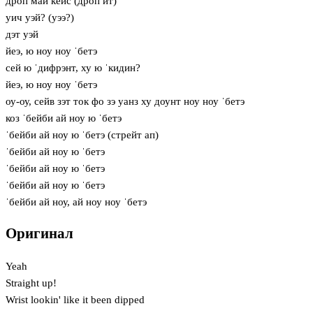
дроп май кейс (дроп ит)
уич уэй? (уээ?)
дэт уэй
йеэ, ю ноу ноу ˈбетэ
сей ю ˈдифрэнт, ху ю ˈкидин?
йеэ, ю ноу ноу ˈбетэ
оу-оу, сейв зэт ток фо зэ уанз ху доунт ноу ноу ˈбетэ
коз ˈбейби ай ноу ю ˈбетэ
ˈбейби ай ноу ю ˈбетэ (стрейт ап)
ˈбейби ай ноу ю ˈбетэ
ˈбейби ай ноу ю ˈбетэ
ˈбейби ай ноу ю ˈбетэ
ˈбейби ай ноу, ай ноу ноу ˈбетэ
Оригинал
Yeah
Straight up!
Wrist lookin' like it been dipped