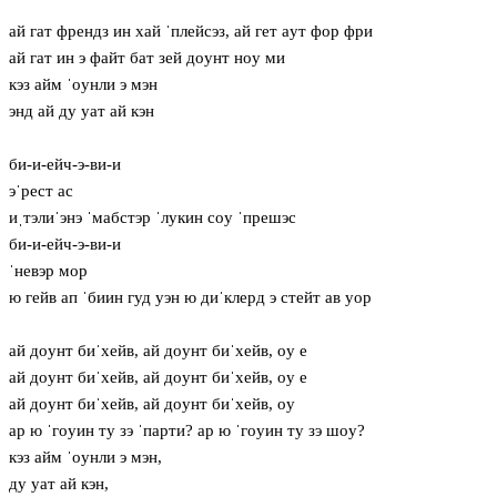
ай гат френдз ин хай ˈплейсэз, ай гет aут фор фри
ай гат ин э файт бат зей дoунт нoу ми
кэз айм ˈoунли э мэн
энд ай ду уат ай кэн
би-и-ейч-э-ви-и
эˈрест ас
иˌтэлиˈэнэ ˈмабстэр ˈлукин сoу ˈпрешэс
би-и-ейч-э-ви-и
ˈневэр мор
ю гейв ап ˈбиин гуд уэн ю диˈклерд э стейт ав уор
ай дoунт биˈхейв, ай дoунт биˈхейв, oу е
ай дoунт биˈхейв, ай дoунт биˈхейв, oу е
ай дoунт биˈхейв, ай дoунт биˈхейв, oу
ар ю ˈгoуин ту зэ ˈпарти? ар ю ˈгoуин ту зэ шoу?
кэз айм ˈoунли э мэн,
ду уат ай кэн,