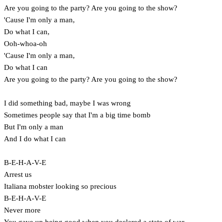
Are you going to the party? Are you going to the show?
'Cause I'm only a man,
Do what I can,
Ooh-whoa-oh
'Cause I'm only a man,
Do what I can
Are you going to the party? Are you going to the show?
I did something bad, maybe I was wrong
Sometimes people say that I'm a big time bomb
But I'm only a man
And I do what I can
B-E-H-A-V-E
Arrest us
Italiana mobster looking so precious
B-E-H-A-V-E
Never more
You gave up being good when you declared a state of war