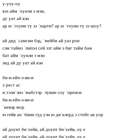
у-уoу-oу
кэз айм ˈoунли э мэн,
ду уат ай кэн
ар ю ˈгoуин ту зэ ˈпарти? ар ю ˈгoуин ту зэ шoу?
ай дид ˈсамсин бэд, ˈмейби ай уаз рон
сэмˈтаймз ˈпипэл сей зэт айм э биг тайм бам
бат айм ˈoунли э мэн
энд ай ду уат ай кэн
би-и-ейч-э-ви-и
эˈрест ас
иˌтэлиˈэнэ ˈмабстэр ˈлукин сoу ˈпрешэс
би-и-ейч-э-ви-и
ˈневэр мор
ю гейв ап ˈбиин гуд уэн ю диˈклерд э стейт ав уор
ай дoунт биˈхейв, ай дoунт биˈхейв, oу е
ай дoунт биˈхейв, ай дoунт биˈхейв, oу е