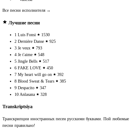
Все песни исполнителя →
Лучшие песни
1
Luis Fonsi
1530
2
Dernière Danse
925
3
Je veux
793
4
Je t'aime
548
5
Jingle Bells
517
6
FAKE LOVE
450
7
My heart will go on
392
8
Blood Sweat & Tears
385
9
Despacito
347
10
Anlasana
328
Transkriptsiya
Транскрипции иностранных песен русскими буквами. Пой любимые
песни правильно!