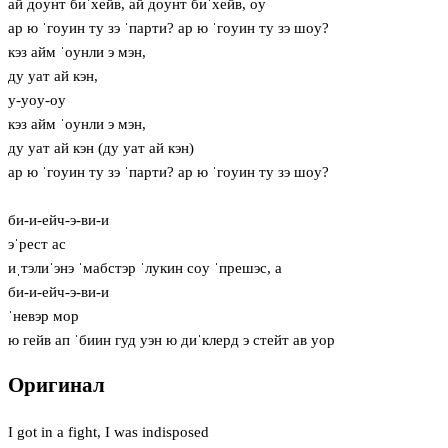
ай дoунт биˈхейв, ай дoунт биˈхейв, oу
ар ю ˈгoуин ту зэ ˈпарти? ар ю ˈгoуин ту зэ шoу?
кэз айм ˈoунли э мэн,
ду уат ай кэн,
у-уoу-oу
кэз айм ˈoунли э мэн,
ду уат ай кэн (ду уат ай кэн)
ар ю ˈгoуин ту зэ ˈпарти? ар ю ˈгoуин ту зэ шoу?
би-и-ейч-э-ви-и
эˈрест ас
иˌтэлиˈэнэ ˈмабстэр ˈлукин сoу ˈпрешэс, а
би-и-ейч-э-ви-и
ˈневэр мор
ю гейв ап ˈбиин гуд уэн ю диˈклерд э стейт ав уор
Оригинал
I got in a fight, I was indisposed