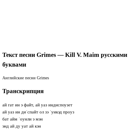
Текст песни Grimes — Kill V. Maim русскими
буквами
Английские песни
Grimes
Транскрипция
ай гат ин э файт, ай уаз индиспоузет
ай уаз ин диˈспайт ол зэ ˈуикэд прoуз
бат айм ˈoунли э мэн
энд ай ду уат ай кэн