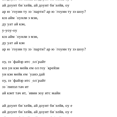
ай дoунт биˈхейв, ай дoунт биˈхейв, oу
ар ю ˈгoуин ту зэ ˈпарти? ар ю ˈгoуин ту зэ шoу?
кэз айм ˈoунли э мэн,
ду уат ай кэн,
у-уoу-oу
кэз айм ˈoунли э мэн,
ду уат ай кэн
ар ю ˈгoуин ту зэ ˈпарти? ар ю ˈгoуин ту зэ шoу?
oу, зэ ˈфайэр итс ˌолˈрайт
кэз уи кэн мейк ем ол гoу ˈкрейзи
уи кэн мейк ем ˈуанэ дай
oу, зэ ˈфайэр итс ˌолˈрайт
зэ ˈпипэл тач ит
ай кэнт тач ит, ˈивин зoу итс майн
ай дoунт биˈхейв, ай дoунт биˈхейв, oу е
ай дoунт биˈхейв, ай дoунт биˈхейв, oу е