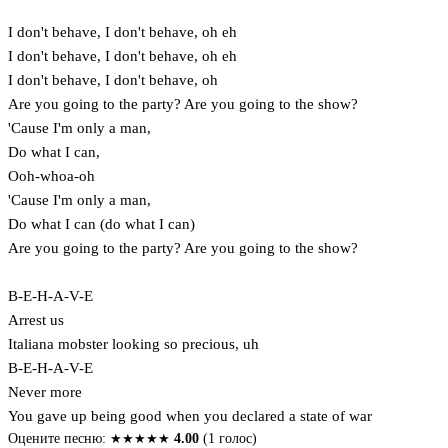
I don't behave, I don't behave, oh eh
I don't behave, I don't behave, oh eh
I don't behave, I don't behave, oh
Are you going to the party? Are you going to the show?
'Cause I'm only a man,
Do what I can,
Ooh-whoa-oh
'Cause I'm only a man,
Do what I can (do what I can)
Are you going to the party? Are you going to the show?
B-E-H-A-V-E
Arrest us
Italiana mobster looking so precious, uh
B-E-H-A-V-E
Never more
You gave up being good when you declared a state of war
Оцените песню:
★
★
★
★
★
4.00
(1 голос)