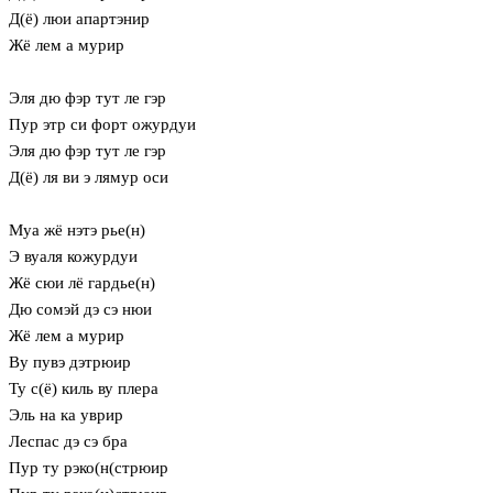
Д(ё) люи апартэнир
Жё лем а мурир
Эля дю фэр тут ле гэр
Пур этр си форт ожурдуи
Эля дю фэр тут ле гэр
Д(ё) ля ви э лямур оси
Муа жё нэтэ рье(н)
Э вуаля кожурдуи
Жё сюи лё гардье(н)
Дю сомэй дэ сэ нюи
Жё лем а мурир
Ву пувэ дэтрюир
Ту с(ё) киль ву плера
Эль на ка уврир
Леспас дэ сэ бра
Пур ту рэко(н(стрюир