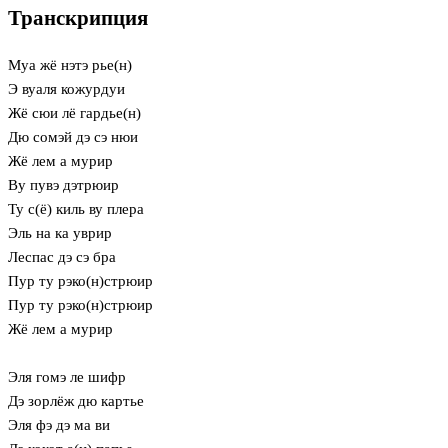
Транскрипция
Муа жё нэтэ рье(н)
Э вуаля кожурдуи
Жё сюи лё гардье(н)
Дю сомэй дэ сэ нюи
Жё лем а мурир
Ву пувэ дэтрюир
Ту с(ё) киль ву плера
Эль на ка уврир
Леспас дэ сэ бра
Пур ту рэко(н)стрюир
Пур ту рэко(н)стрюир
Жё лем а мурир
Эля гомэ ле шифр
Дэ зорлёж дю картье
Эля фэ дэ ма ви