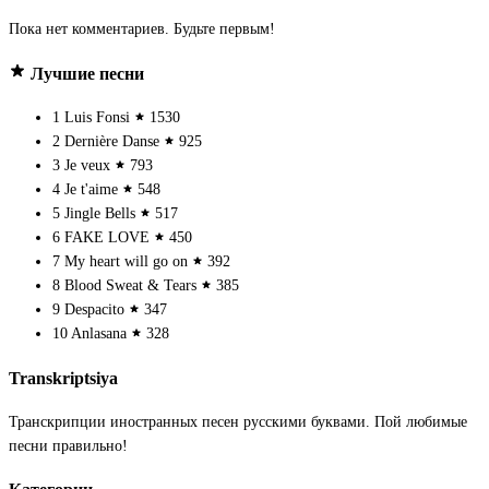
Пока нет комментариев. Будьте первым!
Лучшие песни
1
Luis Fonsi
1530
2
Dernière Danse
925
3
Je veux
793
4
Je t'aime
548
5
Jingle Bells
517
6
FAKE LOVE
450
7
My heart will go on
392
8
Blood Sweat & Tears
385
9
Despacito
347
10
Anlasana
328
Transkriptsiya
Транскрипции иностранных песен русскими буквами. Пой любимые
песни правильно!