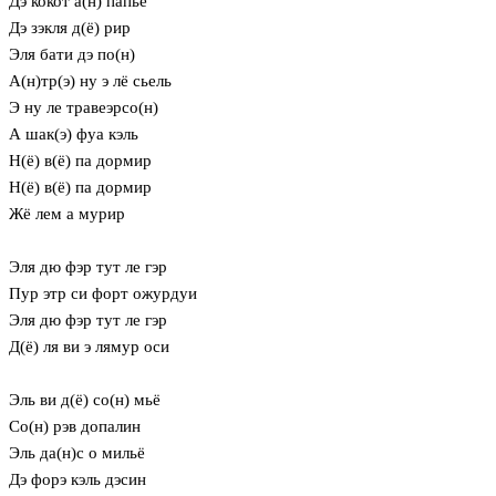
Дэ кокот а(н) папье
Дэ зэкля д(ё) рир
Эля бати дэ по(н)
А(н)тр(э) ну э лё сьель
Э ну ле травеэрсо(н)
А шак(э) фуа кэль
Н(ё) в(ё) па дормир
Н(ё) в(ё) па дормир
Жё лем а мурир
Эля дю фэр тут ле гэр
Пур этр си форт ожурдуи
Эля дю фэр тут ле гэр
Д(ё) ля ви э лямур оси
Эль ви д(ё) со(н) мьё
Со(н) рэв допалин
Эль да(н)с о мильё
Дэ форэ кэль дэсин