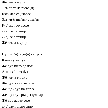
Жё лем а мурир
Эль порт дэ рюба(н)
Кэль лес са(н)воле
Эль м(ё) ша(н)т сува(н)
К(ё) жэ тор дэсэе
Д(ё) ле рэтэнир
Д(ё) ле рэтэнир
Жё лем а мурир
Пур мо(н)тэ да(н) са грот
Кашэ су ле туа
Жё дуа клюэ дэ нот
А мэ сабо дэ буа
Жё лем а мурир
Жё дуа жюст массуар
Жё н(ё) дуа па парле
Жё н(ё) дуа рье(н) вулюар
Жё дуа жюст эсэе
Д(ё) люи апартэнир