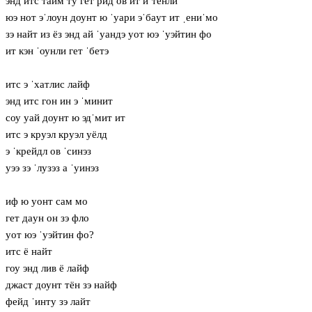
энд итс тайм ту гет рид ов ит иˈтёнли
юэ нот эˈлоун доунт ю ˈуари эˈбaут ит ˌениˈмо
зэ найт из ёз энд ай ˈуандэ уот юэ ˈуэйтин фо
ит кэн ˈоунли гет ˈбетэ
итс э ˈхатлис лайф
энд итс гон ин э ˈминит
соу уай доунт ю эдˈмит ит
итс э круэл круэл уёлд
э ˈкрейдл ов ˈсинэз
уээ зэ ˈлузэз а ˈуинэз
иф ю уонт сам мо
гет дaун он зэ фло
уот юэ ˈуэйтин фо?
итс ё найт
гоу энд лив ё лайф
джаст доунт тён зэ найф
фейд ˈинту зэ лайт