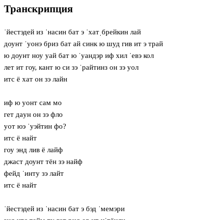
Транскрипция
ˈйестэдей из ˈнасин бат э ˈхатˌбрейкин лай
доунт ˈуонэ бриз бат ай синк ю шуд гив ит э трай
ю доунт ноу уай бат ю ˈуандэр иф хил ˈевэ кол
лет ит гоу, кант ю си зэ ˈрайтинз он зэ уол
итс ё хат он зэ лайн
иф ю уонт сам мо
гет дaун он зэ фло
уот юэ ˈуэйтин фо?
итс ё найт
гоу энд лив ё лайф
джаст доунт тён зэ найф
фейд ˈинту зэ лайт
итс ё найт
ˈйестэдей из ˈнасин бат э бэд ˈмемэри