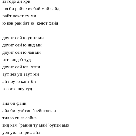
зэ годз диˈкри
юл би райт хиэ бай май сайд
райт некст ту ми
ю кэн ран бат ю ˈкэнот хайд
доунт сей ю уонт ми
доунт сей ю нид ми
доунт сей ю лав ми
итс ˌандэˈстуд
доунт сей юэ ˈхэпи
aут зеэ уиˈзaут ми
ай ноу ю кант би
коз итс ноу гуд
айл би файн
айл би ˈуэйтин ˈпейшэнтли
тил ю си зэ сайнз
энд кам ˈранин ту май ˈоупэн амз
уэн уил ю ˈриэлайз