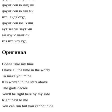
доунт сей ю нид ми
доунт сей ю лав ми
итс ˌандэˈстуд
доунт сей юэ ˈхэпи
aут зеэ уиˈзaут ми
ай ноу ю кант би
коз итс ноу гуд
Оригинал
Gonna take my time
I have all the time in the world
To make you mine
It is written in the stars above
The gods decree
You'll be right here by my side
Right next to me
You can run but you cannot hide