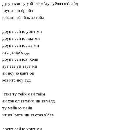
ду уи хэв ту уэйт тил ˈaуэ уёлдз кэˈлайд
ˈоупэн ап ёр айз
ю кант тён бэк зэ тайд
доунт сей ю уонт ми
доунт сей ю нид ми
доунт сей ю лав ми
итс ˌандэˈстуд
доунт сей юэ ˈхэпи
aут зеэ уиˈзaут ми
ай ноу ю кант би
коз итс ноу гуд
ˈгэнэ ту тейк май тайм
ай хэв ол зэ тайм ин зэ уёлд
ту мейк ю майн
ит из ˈритн ин зэ стаз эˈбав
доунт сей ю уонт ми