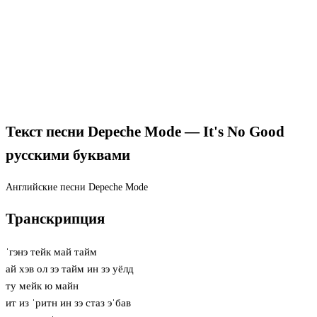
Текст песни Depeche Mode — It's No Good
русскими буквами
Английские песни
Depeche Mode
Транскрипция
ˈгэнэ тейк май тайм
ай хэв ол зэ тайм ин зэ уёлд
ту мейк ю майн
ит из ˈритн ин зэ стаз эˈбав