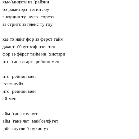
хьюˈмидэти из ˈрайзин
бэˈрамитэрз ˈгетин лoу
эˈкордин ту ˈaуэр ˈсорсэз
зэ стритс зэ плейс ту гoу
каз тэˈнайт фор зэ фёрст тайм
джаст эˈбaут хэф пэст тен
фор зэ фёрст тайм ин ˈхистэри
итс ˈганэ старт ˈрейнин мен
итс ˈрейнин мен
ˌхэлэˈлуйэ
итс ˈрейнин мен
ейˈмен
айм ˈганэ гoу aут
айм ˈганэ лет ˌмайˈселф гет
ˌэбсэˈлутли ˈсoукин уэт