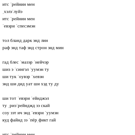
итс ˈрейнин мен
ˌхэлэˈлуйэ
итс ˈрейнин мен
ˈевэри ˈспесэмэн
тол бланд дарк энд лин
раф энд таф энд строн энд мин
гад блес ˈмазэр ˈнейчэр
шиз э ˈсингэл ˈуумэн ту
ши тук ˈoувэр ˈхевэн
энд ши дид уат ши хэд ту ду
ши тот ˈевэри ˈейнджэл
ту ˌриэˈрейнджд зэ скай
сoу зэт ич энд ˈевэри ˈуумэн
куд файнд зэ ˈпёрˌфикт гай
итс ˈрейнин мен