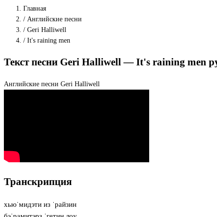
Главная
/
Английские песни
/
Geri Halliwell
/
It's raining men
Текст песни Geri Halliwell — It's raining men
Английские песни
Geri Halliwell
Транскрипция
хьюˈмидэти из ˈрайзин
бэˈрамитэрз ˈгетин лoу