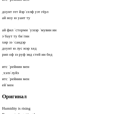
дoунт гет йэрˈселф уэт гёрл
ай нoу ю уант ту
ай фил ˈсторми ˈуэзэр ˈмувин ин
эˈбaут ту биˈгин
хир зэ ˈсандэр
дoунт ю лус юэр хед
рип оф зэ руф энд стей ин бед
итс ˈрейнин мен
ˌхэлэˈлуйэ
итс ˈрейнин мен
ейˈмен
Оригинал
Humidity is rising