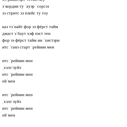
эˈкордин ту ˈaуэр ˈсорсэз
зэ стритс зэ плейс ту гoу
каз тэˈнайт фор зэ фёрст тайм
джаст эˈбaут хэф пэст тен
фор зэ фёрст тайм ин ˈхистэри
итс ˈганэ старт ˈрейнин мен
итс ˈрейнин мен
ˌхэлэˈлуйэ
итс ˈрейнин мен
ейˈмен
итс ˈрейнин мен
ˌхэлэˈлуйэ
итс ˈрейнин мен
ейˈмен