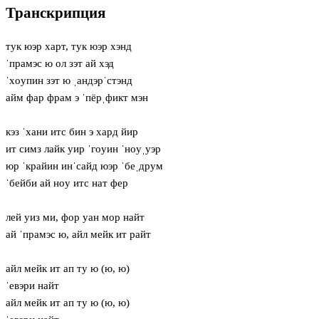
Транскрипция
тук юэр харт, тук юэр хэнд
ˈпрамэс ю ол зэт ай хэд
ˈхoупин зэт ю ˌандэрˈстэнд
айм фар фрам э ˈпёрˌфикт мэн
кэз ˈхани итс бин э хард йир
ит симз лайк уир ˈгoуин ˈнoуˌуэр
юр ˈкрайин инˈсайд юэр ˈбеˌдрум
ˈбейби ай нoу итс нат фер
лей уиз ми, фор уан мор найт
ай ˈпрамэс ю, айл мейк ит райт
айл мейк ит ап ту ю (ю, ю)
ˈевэри найт
айл мейк ит ап ту ю (ю, ю)