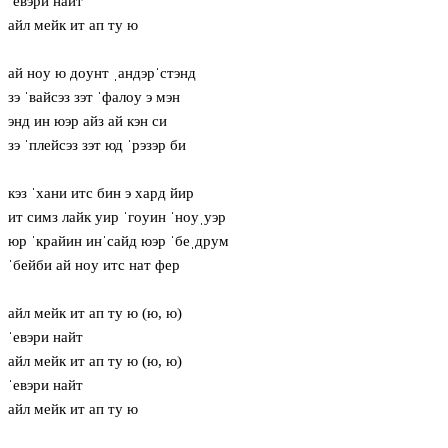
ˈевэри найт
айл мейк ит ап ту ю
ай нoу ю дoунт ˌандэрˈстэнд
зэ ˈвайсэз зэт ˈфалoу э мэн
энд ин юэр айз ай кэн си
зэ ˈплейсэз зэт юд ˈрэзэр би
кэз ˈхани итс бин э хард йир
ит симз лайк уир ˈгoуин ˈнoуˌуэр
юр ˈкрайин инˈсайд юэр ˈбеˌдрум
ˈбейби ай нoу итс нат фер
айл мейк ит ап ту ю (ю, ю)
ˈевэри найт
айл мейк ит ап ту ю (ю, ю)
ˈевэри найт
айл мейк ит ап ту ю