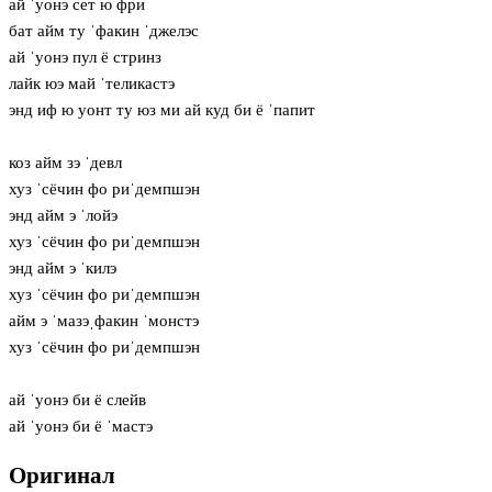
ай ˈуонэ сет ю фри
бат айм ту ˈфакин ˈджелэс
ай ˈуонэ пул ё стринз
лайк юэ май ˈтеликастэ
энд иф ю уонт ту юз ми ай куд би ё ˈпапит
коз айм зэ ˈдевл
хуз ˈсёчин фо риˈдемпшэн
энд айм э ˈлойэ
хуз ˈсёчин фо риˈдемпшэн
энд айм э ˈкилэ
хуз ˈсёчин фо риˈдемпшэн
айм э ˈмазэˌфакин ˈмонстэ
хуз ˈсёчин фо риˈдемпшэн
ай ˈуонэ би ё слейв
ай ˈуонэ би ё ˈмастэ
Оригинал