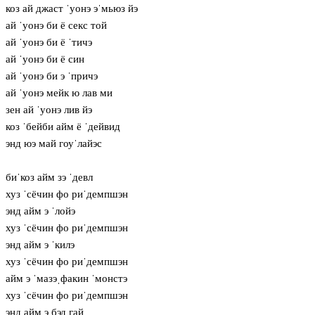
коз ай джаст ˈуонэ эˈмьюз йэ
ай ˈуонэ би ё секс той
ай ˈуонэ би ё ˈтичэ
ай ˈуонэ би ё син
ай ˈуонэ би э ˈпричэ
ай ˈуонэ мейк ю лав ми
зен ай ˈуонэ лив йэ
коз ˈбейби айм ё ˈдейвид
энд юэ май гоуˈлайэс
биˈкоз айм зэ ˈдевл
хуз ˈсёчин фо риˈдемпшэн
энд айм э ˈлойэ
хуз ˈсёчин фо риˈдемпшэн
энд айм э ˈкилэ
хуз ˈсёчин фо риˈдемпшэн
айм э ˈмазэˌфакин ˈмонстэ
хуз ˈсёчин фо риˈдемпшэн
энд айм э бэд гай