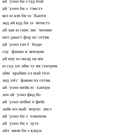
ай ˈуонэ би э гуд бой
ай ˈуонэ би э ˈгэнстэ
коз ю кэн би зэ ˈбьюти
энд ай куд би зэ ˈмонстэ
ай лав ю синс зис ˈмонин
нот джаст фор исˈсетик
ай ˈуонэ тач ё ˈбоди
соу ˈфакин иˈлектрик
ай ноу ю скеэд ов ми
ю сед зэт айм ту икˈсентрик
айм ˈкрайин ол май теэз
энд зэтс ˈфакин пэˈсетик
ай ˈуонэ мейк ю ˈхангри
зен ай ˈуонэ фид йэ
ай ˈуонэ пейнт ё фейс
лайк юэ май ˈмоунэ ˈлисэ
ай ˈуонэ би э ˈчэмпиэн
ай ˈуонэ би э ˈлузэ
айл ˈивэн би э клaун