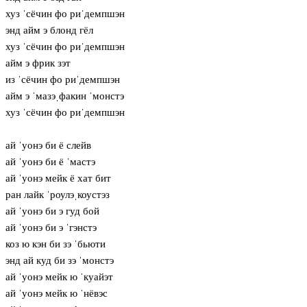
хуз ˈсёчин фо риˈдемпшэн
энд айм э блонд гёл
хуз ˈсёчин фо риˈдемпшэн
айм э фрик зэт
из ˈсёчин фо риˈдемпшэн
айм э ˈмазэˌфакин ˈмонстэ
хуз ˈсёчин фо риˈдемпшэн
ай ˈуонэ би ё слейв
ай ˈуонэ би ё ˈмастэ
ай ˈуонэ мейк ё хат бит
ран лайк ˈроулэˌкоустэз
ай ˈуонэ би э гуд бой
ай ˈуонэ би э ˈгэнстэ
коз ю кэн би зэ ˈбьюти
энд ай куд би зэ ˈмонстэ
ай ˈуонэ мейк ю ˈкуайэт
ай ˈуонэ мейк ю ˈнёвэс