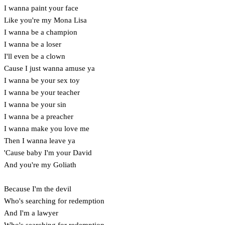
I wanna paint your face
Like you're my Mona Lisa
I wanna be a champion
I wanna be a loser
I'll even be a clown
Cause I just wanna amuse ya
I wanna be your sex toy
I wanna be your teacher
I wanna be your sin
I wanna be a preacher
I wanna make you love me
Then I wanna leave ya
'Cause baby I'm your David
And you're my Goliath
Because I'm the devil
Who's searching for redemption
And I'm a lawyer
Who's searching for redemption