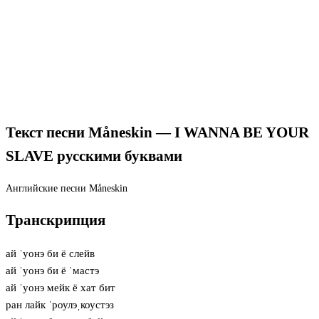
Текст песни Måneskin — I WANNA BE YOUR
SLAVE русскими буквами
Английские песни
Måneskin
Транскрипция
ай ˈуонэ би ё слейв
ай ˈуонэ би ё ˈмастэ
ай ˈуонэ мейк ё хат бит
ран лайк ˈроулэˌкоустэз