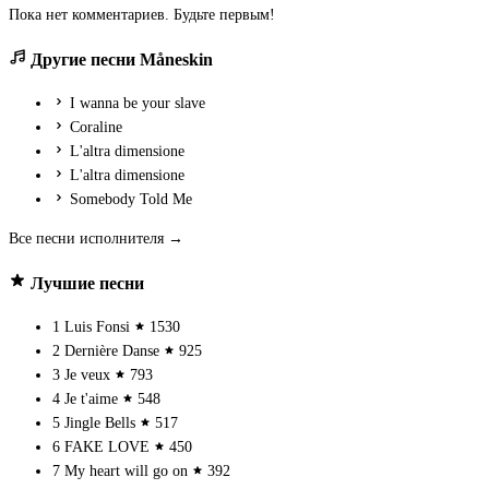
Пока нет комментариев. Будьте первым!
Другие песни Måneskin
I wanna be your slave
Coraline
L'altra dimensione
L'altra dimensione
Somebody Told Me
Все песни исполнителя →
Лучшие песни
1
Luis Fonsi
1530
2
Dernière Danse
925
3
Je veux
793
4
Je t'aime
548
5
Jingle Bells
517
6
FAKE LOVE
450
7
My heart will go on
392