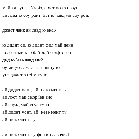
май хат уоз э ˈфайэ, ё хат уоз э стоун
ай лавд ю соу райт, бат ю лавд ми соу рон.
джаст лайк ай лавд ю екс3
ю диднт си, ю диднт фил май пейн
ю лефт ми хиэ бай май селф эˈген
дид ю ˈевэ лавд ми?
оу, ай уоз джаст э гейм ту ю
уоз джаст э гейм ту ю
ай диднт уонт, ай ˈневэ мент ту
ай лост май селф îен зис
ай соулд май соул ту ю
ай диднт уонт, ай ˈневэ мент ту
ай ˈневэ мент ту
ай ˈневэ мент ту фол ин лав екс3