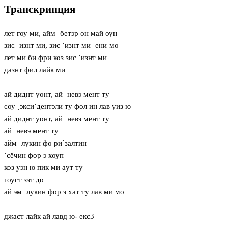
Транскрипция
лет гоу ми, айм ˈбетэр он май оун
зис ˈизнт ми, зис ˈизнт ми ˌениˈмо
лет ми би фри коз зис ˈизнт ми
дазнт фил лайк ми
ай диднт уонт, ай ˈневэ мент ту
соу ˌэксиˈдентэли ту фол ин лав уиз ю
ай диднт уонт, ай ˈневэ мент ту
ай ˈневэ мент ту
айм ˈлукин фо риˈзалтин
ˈсёчин фор э хоуп
коз уэн ю пик ми aут ту
гоуст зэт до
ай эм ˈлукин фор э хат ту лав ми мо
джаст лайк ай лавд ю- екс3