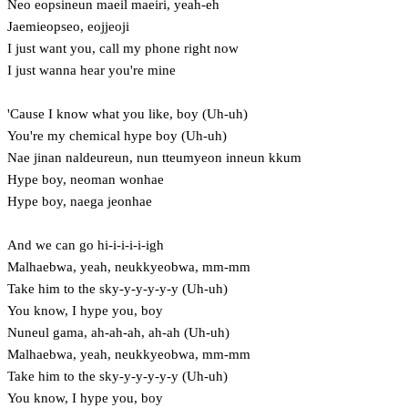
Neo eopsineun maeil maeiri, yeah-eh
Jaemieopseo, eojjeoji
I just want you, call my phone right now
I just wanna hеar you're mine
'Cause I know what you likе, boy (Uh-uh)
You're my chemical hype boy (Uh-uh)
Nae jinan naldeureun, nun tteumyeon inneun kkum
Hype boy, neoman wonhae
Hype boy, naega jeonhae
And we can go hi-i-i-i-i-igh
Malhaebwa, yeah, neukkyeobwa, mm-mm
Take him to the sky-y-y-y-y-y (Uh-uh)
You know, I hype you, boy
Nuneul gama, ah-ah-ah, ah-ah (Uh-uh)
Malhaebwa, yeah, neukkyeobwa, mm-mm
Take him to the sky-y-y-y-y-y (Uh-uh)
You know, I hype you, boy