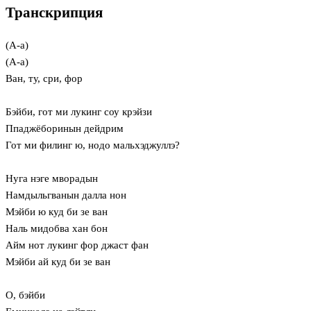
Транскрипция
(А-а)
(А-а)
Ван, ту, сри, фор
Бэйби, гот ми лукинг соу крэйзи
Ппаджёборинын дейдрим
Гот ми филинг ю, нодо мальхэджуллэ?
Нуга нэге мворадын
Намдыльгванын далла нон
Мэйби ю куд би зе ван
Наль мидобва хан бон
Айм нот лукинг фор джаст фан
Мэйби ай куд би зе ван
О, бэйби