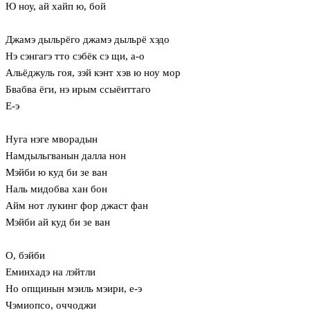
Ю ноу, ай хайп ю, бой
Джамэ дыльрёго джамэ дыльрё хэдо
Нэ сэнгагэ тто сэбёк сэ щи, а-о
Альёджуль гоя, зэй кэнт хэв ю ноу мор
Бвабва ёги, нэ ирым ссыёиттаго
Е-э
Нуга нэге мворадын
Намдыльгванын далла нон
Мэйби ю куд би зе ван
Наль мидобва хан бон
Айм нот лукинг фор джаст фан
Мэйби ай куд би зе ван
О, бэйби
Еминхадэ на лэйтли
Но опщинын мэиль мэири, е-э
Чэмиопсо, оччоджи