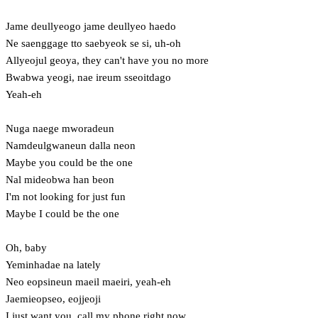
Jame deullyeogo jame deullyeo haedo
Ne saenggage tto saebyeok se si, uh-oh
Allyeojul geoya, they can't have you no more
Bwabwa yeogi, nae ireum sseoitdago
Yeah-eh
Nuga naege mworadeun
Namdeulgwaneun dalla neon
Maybe you could be the one
Nal mideobwa han beon
I'm not looking for just fun
Maybe I could be the one
Oh, baby
Yeminhadae na lately
Neo eopsineun maeil maeiri, yeah-eh
Jaemieopseo, eojjeoji
I just want you, call my phone right now