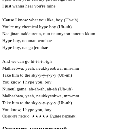
I just wanna hear you're mine
'Cause I know what you like, boy (Uh-uh)
You're my chemical hype boy (Uh-uh)
Nae jinan naldeureun, nun tteumyeon inneun kkum
Hype boy, neoman wonhae
Hype boy, naega jeonhae
And we can go hi-i-i-i-i-igh
Malhaebwa, yeah, neukkyeobwa, mm-mm
Take him to the sky-y-y-y-y-y (Uh-uh)
You know, I hype you, boy
Nuneul gama, ah-ah-ah, ah-ah (Uh-uh)
Malhaebwa, yeah, neukkyeobwa, mm-mm
Take him to the sky-y-y-y-y-y (Uh-uh)
You know, I hype you, boy
Оцените песню:
★
★
★
★
★
Будьте первым!
Оставить комментарий