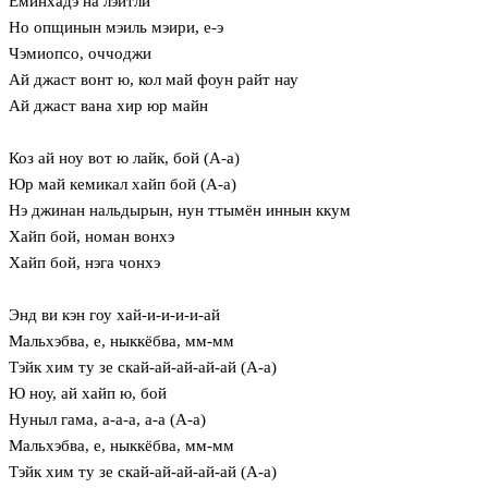
Еминхадэ на лэйтли
Но опщинын мэиль мэири, е-э
Чэмиопсо, оччоджи
Ай джаст вонт ю, кол май фоун райт нау
Ай джаст вана хир юр майн
Коз ай ноу вот ю лайк, бой (А-а)
Юр май кемикал хайп бой (А-а)
Нэ джинан нальдырын, нун ттымён иннын ккум
Хайп бой, номан вонхэ
Хайп бой, нэга чонхэ
Энд ви кэн гоу хай-и-и-и-и-ай
Мальхэбва, е, ныккёбва, мм-мм
Тэйк хим ту зе скай-ай-ай-ай-ай (А-а)
Ю ноу, ай хайп ю, бой
Нуныл гама, а-а-а, а-а (А-а)
Мальхэбва, е, ныккёбва, мм-мм
Тэйк хим ту зе скай-ай-ай-ай-ай (А-а)