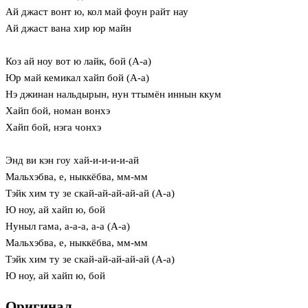
Ай джаст вонт ю, кол май фоун райт нау
Ай джаст вана хир юр майн
Коз ай ноу вот ю лайк, бой (А-а)
Юр май кемикал хайп бой (А-а)
Нэ джинан нальдырын, нун ттымён иннын ккум
Хайп бой, номан вонхэ
Хайп бой, нэга чонхэ
Энд ви кэн гоу хай-и-и-и-и-ай
Мальхэбва, е, ныккёбва, мм-мм
Тэйк хим ту зе скай-ай-ай-ай-ай (А-а)
Ю ноу, ай хайп ю, бой
Нуныл гама, а-а-а, а-а (А-а)
Мальхэбва, е, ныккёбва, мм-мм
Тэйк хим ту зе скай-ай-ай-ай-ай (А-а)
Ю ноу, ай хайп ю, бой
Оригинал