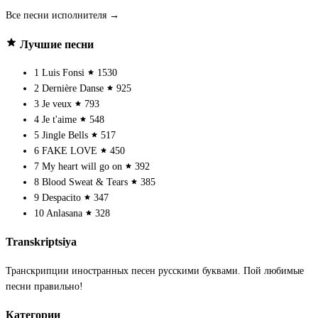
Все песни исполнителя →
Лучшие песни
1
Luis Fonsi
1530
2
Dernière Danse
925
3
Je veux
793
4
Je t'aime
548
5
Jingle Bells
517
6
FAKE LOVE
450
7
My heart will go on
392
8
Blood Sweat & Tears
385
9
Despacito
347
10
Anlasana
328
Transkriptsiya
Транскрипции иностранных песен русскими буквами. Пой любимые
песни правильно!
Категории