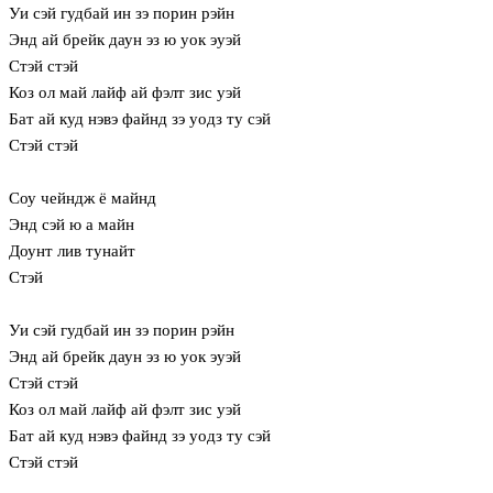
Уи сэй гудбай ин зэ порин рэйн
Энд ай брейк даун эз ю уок эуэй
Стэй стэй
Коз ол май лайф ай фэлт зис уэй
Бат ай куд нэвэ файнд зэ уодз ту сэй
Стэй стэй
Соу чейндж ё майнд
Энд сэй ю а майн
Доунт лив тунайт
Стэй
Уи сэй гудбай ин зэ порин рэйн
Энд ай брейк даун эз ю уок эуэй
Стэй стэй
Коз ол май лайф ай фэлт зис уэй
Бат ай куд нэвэ файнд зэ уодз ту сэй
Стэй стэй