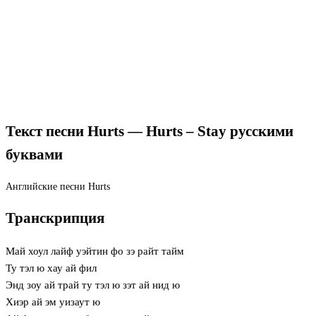
Текст песни Hurts — Hurts – Stay русскими
буквами
Английские песни
Hurts
Транскрипция
Май хоул лайф уэйтин фо зэ райт тайм
Ту тэл ю хау ай фил
Энд зоу ай трай ту тэл ю зэт ай нид ю
Хиэр ай эм уизаут ю