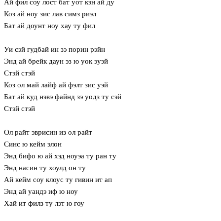
Ай фил соу лост бат уот кэн ай ду
Коз ай ноу зис лав симз риэл
Бат ай доунт ноу хау ту фил
Уи сэй гудбай ин зэ порин рэйн
Энд ай брейк даун эз ю уок эуэй
Стэй стэй
Коз ол май лайф ай фэлт зис уэй
Бат ай куд нэвэ файнд зэ уодз ту сэй
Стэй стэй
Ол райт эврисин из ол райт
Синс ю кейм элон
Энд бифо ю ай хэд ноуэа ту ран ту
Энд насин ту хоулд он ту
Ай кейм соу клоус ту гивин ит ап
Энд ай уандэ иф ю ноу
Хай ит филз ту лэт ю гоу