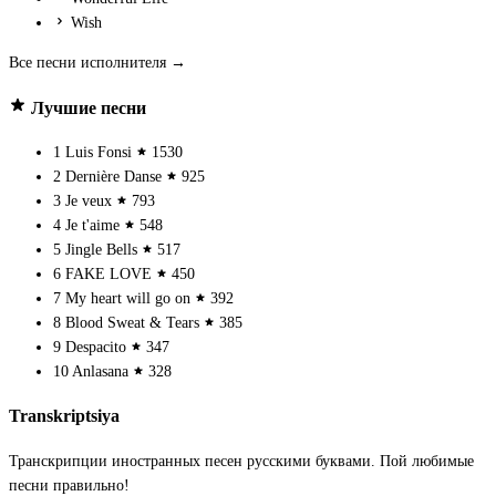
Wish
Все песни исполнителя →
Лучшие песни
1
Luis Fonsi
1530
2
Dernière Danse
925
3
Je veux
793
4
Je t'aime
548
5
Jingle Bells
517
6
FAKE LOVE
450
7
My heart will go on
392
8
Blood Sweat & Tears
385
9
Despacito
347
10
Anlasana
328
Transkriptsiya
Транскрипции иностранных песен русскими буквами. Пой любимые
песни правильно!