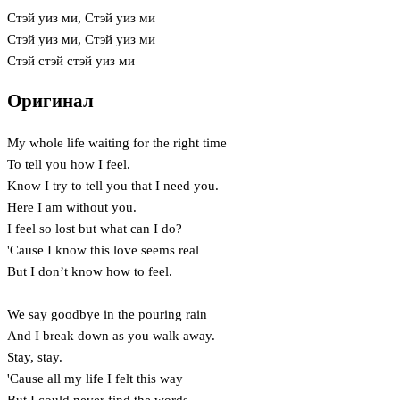
Стэй уиз ми, Стэй уиз ми
Стэй уиз ми, Стэй уиз ми
Стэй стэй стэй уиз ми
Оригинал
My whole life waiting for the right time
To tell you how I feel.
Know I try to tell you that I need you.
Here I am without you.
I feel so lost but what can I do?
'Cause I know this love seems real
But I don’t know how to feel.
We say goodbye in the pouring rain
And I break down as you walk away.
Stay, stay.
'Cause all my life I felt this way
But I could never find the words