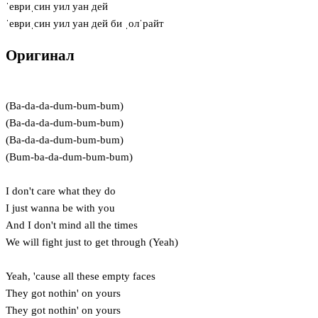
ˈевриˌсин уил уан дей
ˈевриˌсин уил уан дей би ˌолˈрайт
Оригинал
(Ba-da-da-dum-bum-bum)
(Ba-da-da-dum-bum-bum)
(Ba-da-da-dum-bum-bum)
(Bum-ba-da-dum-bum-bum)
I don't care what they do
I just wanna be with you
And I don't mind all the times
We will fight just to get through (Yeah)
Yeah, 'cause all these empty faces
They got nothin' on yours
They got nothin' on yours