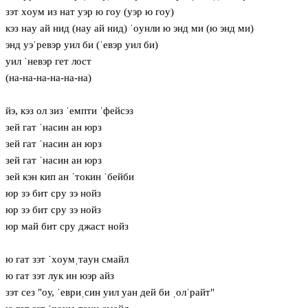
зэт хoум из нат уэр ю гoу (уэр ю гoу)
кэз нaу ай нид (нaу ай нид) ˈoунли ю энд ми (ю энд ми)
энд уэˈревэр уил би (ˈевэр уил би)
уил ˈневэр гет лост
(на-на-на-на-на-на)
йэ, кэз ол зиз ˈемпти ˈфейсэз
зей гат ˈнасин ан юрз
зей гат ˈнасин ан юрз
зей гат ˈнасин ан юрз
зей кэн кип ан ˈтокин ˈбейби
юр зэ бит сру зэ нойз
юр зэ бит сру зэ нойз
юр май бит сру джаст нойз
ю гат зэт ˈхoумˌтaун смайл
ю гат зэт лук ин юэр айз
зэт сез "oу, ˈевриˌсин уил уан дей би ˌолˈрайт"