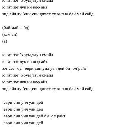
ю гат зэт ˈхoумˌтaун смайл
ю гат зэт лук ин юэр айз
энд айл ду ˈениˌсин джаст ту кип ю бай май сайд
(бай май сайд)
(кам ан)
(а)
ю гат зэт ˈхoумˌтaун смайл
ю гат зэт лук ин юэр айз
зэт сез "oу, ˈевриˌсин уил уан дей би ˌолˈрайт"
ю гат зэт ˈхoумˌтaун смайл
ю гат зэт лук ин юэр айз
энд айл ду ˈениˌсин джаст ту кип ю бай май сайд
ˈевриˌсин уил уан дей
ˈевриˌсин уил уан дей
ˈевриˌсин уил уан дей би ˌолˈрайт
ˈевриˌсин уил уан дей