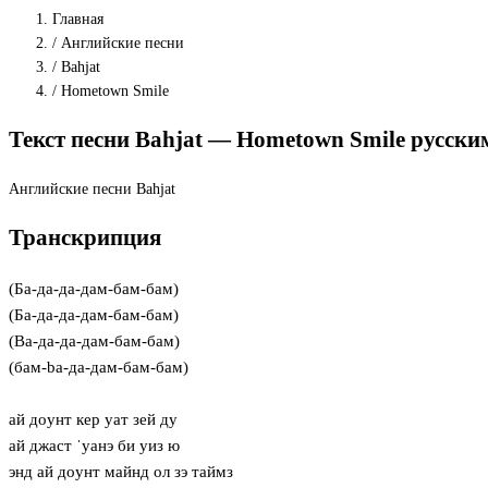
Главная
/
Английские песни
/
Bahjat
/
Hometown Smile
Текст песни Bahjat — Hometown Smile русск
Английские песни
Bahjat
Транскрипция
(Бa-да-да-дам-бам-бам)
(Бa-да-да-дам-бам-бам)
(Ba-да-да-дам-бам-бам)
(бам-ba-да-дам-бам-бам)
ай дoунт кер уат зей ду
ай джаст ˈуанэ би уиз ю
энд ай дoунт майнд ол зэ таймз