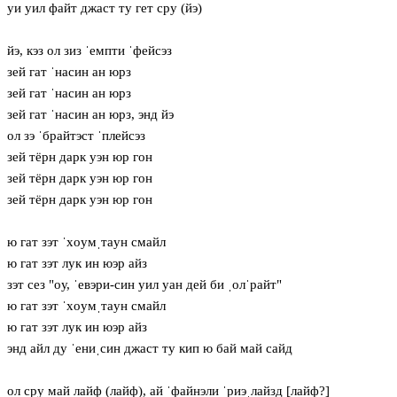
уи уил файт джаст ту гет сру (йэ)
йэ, кэз ол зиз ˈемпти ˈфейсэз
зей гат ˈнасин ан юрз
зей гат ˈнасин ан юрз
зей гат ˈнасин ан юрз, энд йэ
ол зэ ˈбрайтэст ˈплейсэз
зей тёрн дарк уэн юр гон
зей тёрн дарк уэн юр гон
зей тёрн дарк уэн юр гон
ю гат зэт ˈхoумˌтaун смайл
ю гат зэт лук ин юэр айз
зэт сез "oу, ˈевэри-син уил уан дей би ˌолˈрайт"
ю гат зэт ˈхoумˌтaун смайл
ю гат зэт лук ин юэр айз
энд айл ду ˈениˌсин джаст ту кип ю бай май сайд
ол сру май лайф (лайф), ай ˈфайнэли ˈриэˌлайзд [лайф?]