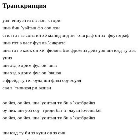
Транскрипция
уэл ˈениуэй итс э лон ˈстори.
шиз бин ˈуэйтин фо соу лон
стил гот зэ сонз ин хё майнд энд зи ˈотэграф он зэ ˈфоутэграф
шиз гот э паст фул ов ˈсикритс
шиз гот э клок он хё ˈфилинз бэк фром зэ дейз уэн ши юзд ту хэв
уинз
ши хэд э дрим фул ов ˈэнгэ
ши хэд э дрим фул ов ˈэкшэн
эˈфрейд ту гет оулд ши филз соу коулд
сач э ˈтипикэл риˈэкшэн
оу йеэ, оу йеэ. ши ˈуонтид ту би э ˈхатбрейкэ
оу йеэ. ши уоз соу ˈгриди бат э ˈлaузи lovemaker
оу йеэ, оу йеэ. ши ˈуонтид ту би э ˈхатбрейкэ
ши юзд ту би зэ куин ов зэ син