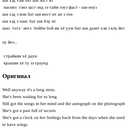
ши хэд э ки бат ши лост ит
ˈнасинз ˈгэнэ ласт энд зэ тайм гоуз фаст - ши ноуз
ши хэд э мэн бат ши мест ит ап эˈген
ши хэд э чанс бат ши блу ит
шиз ˈготэ ˈлитл ˈбейби бой ин хё уум бат ши дазнт хэв э клу йет
оу йеэ...
ˈстрайкин хё дaун
ˈкрашин хё ту зэ грaунд
Оригинал
Well anyway it's a long story.
She's been waiting for so long
Still got the songs in her mind and the autograph on the photograph
She's got a past full of secrets
She's got a clock on her feelings back from the days when she used
to have wings