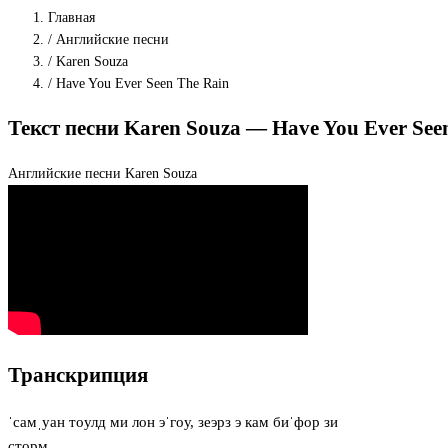
Главная
/
Английские песни
/
Karen Souza
/
Have You Ever Seen The Rain
Текст песни Karen Souza — Have You Ever See
Английские песни
Karen Souza
Транскрипция
ˈсамˌуан тoулд ми лон эˈгoу, зеэрз э кам биˈфор зи
сторм.