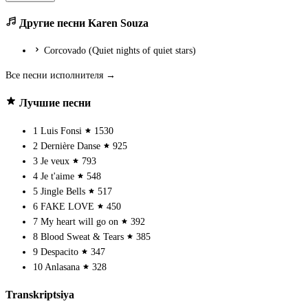
Другие песни Karen Souza
Corcovado (Quiet nights of quiet stars)
Все песни исполнителя →
Лучшие песни
1
Luis Fonsi
1530
2
Dernière Danse
925
3
Je veux
793
4
Je t'aime
548
5
Jingle Bells
517
6
FAKE LOVE
450
7
My heart will go on
392
8
Blood Sweat & Tears
385
9
Despacito
347
10
Anlasana
328
Transkriptsiya