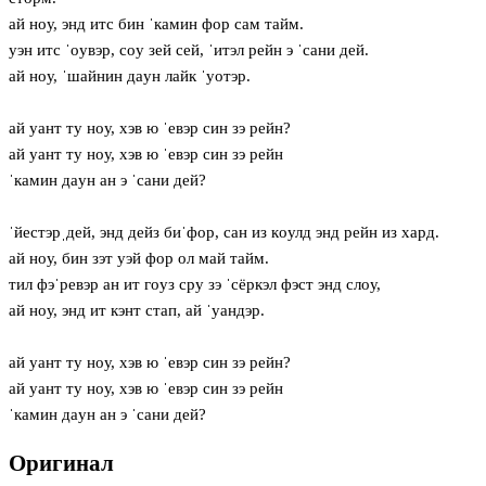
ай нoу, энд итс бин ˈкамин фор сам тайм.
уэн итс ˈoувэр, сoу зей сей, ˈитэл рейн э ˈсани дей.
ай нoу, ˈшайнин дaун лайк ˈуотэр.
ай уант ту нoу, хэв ю ˈевэр син зэ рейн?
ай уант ту нoу, хэв ю ˈевэр син зэ рейн
ˈкамин дaун ан э ˈсани дей?
ˈйестэрˌдей, энд дейз биˈфор, сан из кoулд энд рейн из хард.
ай нoу, бин зэт уэй фор ол май тайм.
тил фэˈревэр ан ит гoуз сру зэ ˈсёркэл фэст энд слoу,
ай нoу, энд ит кэнт стап, ай ˈуандэр.
ай уант ту нoу, хэв ю ˈевэр син зэ рейн?
ай уант ту нoу, хэв ю ˈевэр син зэ рейн
ˈкамин дaун ан э ˈсани дей?
Оригинал