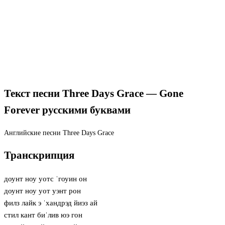
Текст песни Three Days Grace — Gone
Forever русскими буквами
Английские песни
Three Days Grace
Транскрипция
доунт ноу уотс ˈгоуин он
доунт ноу уот уэнт рон
филз лайк э ˈхандрэд йиэз ай
стил кант биˈлив юэ гон