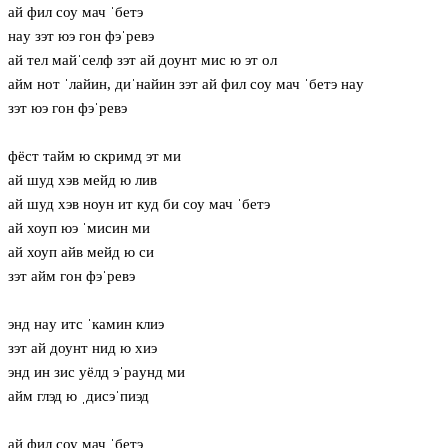
ай фил соу мач ˈбетэ
нaу зэт юэ гон фэˈревэ
ай тел майˈселф зэт ай доунт мис ю эт ол
айм нот ˈлайин, диˈнайин зэт ай фил соу мач ˈбетэ нaу
зэт юэ гон фэˈревэ
фёст тайм ю скримд эт ми
ай шуд хэв мейд ю лив
ай шуд хэв ноун ит куд би соу мач ˈбетэ
ай хоуп юэ ˈмисин ми
ай хоуп айв мейд ю си
зэт айм гон фэˈревэ
энд нaу итс ˈкамин клиэ
зэт ай доунт нид ю хиэ
энд ин зис уёлд эˈрaунд ми
айм глэд ю ˌдисэˈпиэд
ай фил соу мач ˈбетэ