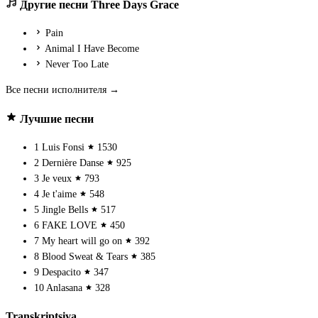
Другие песни Three Days Grace
Pain
Animal I Have Become
Never Too Late
Все песни исполнителя →
Лучшие песни
1
Luis Fonsi
1530
2
Dernière Danse
925
3
Je veux
793
4
Je t'aime
548
5
Jingle Bells
517
6
FAKE LOVE
450
7
My heart will go on
392
8
Blood Sweat & Tears
385
9
Despacito
347
10
Anlasana
328
Transkriptsiya