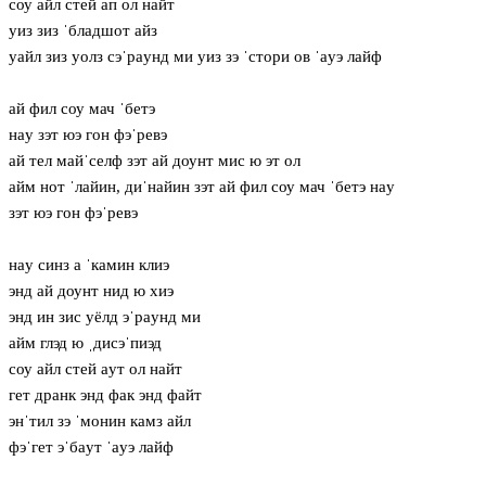
соу айл стей ап ол найт
уиз зиз ˈбладшот айз
уайл зиз уолз сэˈрaунд ми уиз зэ ˈстори ов ˈaуэ лайф
ай фил соу мач ˈбетэ
нaу зэт юэ гон фэˈревэ
ай тел майˈселф зэт ай доунт мис ю эт ол
айм нот ˈлайин, диˈнайин зэт ай фил соу мач ˈбетэ нaу
зэт юэ гон фэˈревэ
нaу синз а ˈкамин клиэ
энд ай доунт нид ю хиэ
энд ин зис уёлд эˈрaунд ми
айм глэд ю ˌдисэˈпиэд
соу айл стей aут ол найт
гет дранк энд фак энд файт
энˈтил зэ ˈмонин камз айл
фэˈгет эˈбaут ˈaуэ лайф