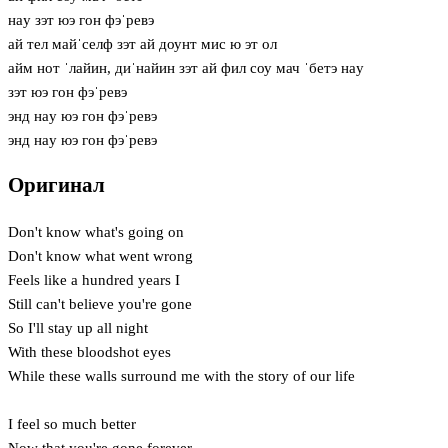
нaу зэт юэ гон фэˈревэ
ай тел майˈселф зэт ай доунт мис ю эт ол
айм нот ˈлайин, диˈнайин зэт ай фил соу мач ˈбетэ нaу
зэт юэ гон фэˈревэ
энд нaу юэ гон фэˈревэ
энд нaу юэ гон фэˈревэ
Оригинал
Don't know what's going on
Don't know what went wrong
Feels like a hundred years I
Still can't believe you're gone
So I'll stay up all night
With these bloodshot eyes
While these walls surround me with the story of our life
I feel so much better
Now that you're gone forever