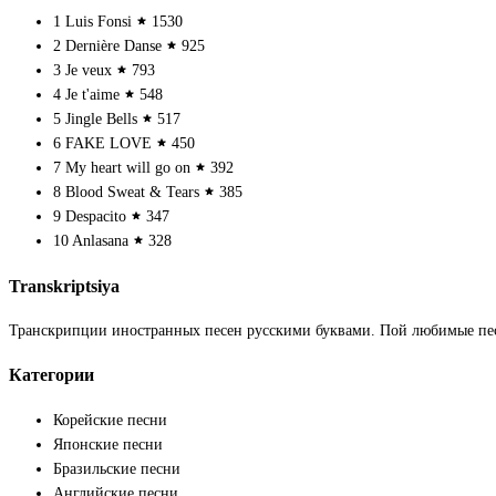
1
Luis Fonsi
1530
2
Dernière Danse
925
3
Je veux
793
4
Je t'aime
548
5
Jingle Bells
517
6
FAKE LOVE
450
7
My heart will go on
392
8
Blood Sweat & Tears
385
9
Despacito
347
10
Anlasana
328
Transkriptsiya
Транскрипции иностранных песен русскими буквами. Пой любимые пе
Категории
Корейские песни
Японские песни
Бразильские песни
Английские песни