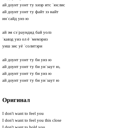
ай доунт уонт ту хиэр итс ˈюслис
ай доунт уонт ту файт зэ найт
инˈсайд уиз ю
ай эм сэˈрaундид бай уолз
ˈкавэд уиз ол ё ˈмемэриз
уиш зис уё ˈсолитэри
ай доунт уонт ту би уиз ю
ай доунт уонт ту би уиˈзaут ю,
ай доунт уонт ту би уиз ю
ай доунт уонт ту би уиˈзaут ю
Оригинал
I don't want to feel you
I don't want to feel you this close
I don't want to hold you