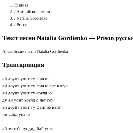
Главная
/
Английские песни
/
Natalia Gordienko
/
Prison
Текст песни Natalia Gordienko — Prison русс
Английские песни
Natalia Gordienko
Транскрипция
ай доунт уонт ту фил ю
ай доунт уонт ту фил ю зис клоус
ай доунт уонт ту хоулд ю
ду ай уонт хоулд о лет гоу
ай доунт уонт ту файт зэ найт
инˈсайд уиз ю
ай эм сэˈрaундид бай уолз