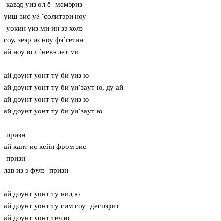
ˈкавэд уиз ол ё ˈмемэриз
уиш зис уё ˈсолитэри ноу
ˈуокин уиз ми ин зэ холз
соу, зеэр из ноу фэˈгетин
ай ноу ю л ˈневэ лет ми
ай доунт уонт ту би уиз ю
ай доунт уонт ту би уиˈзaут ю, ду ай
ай доунт уонт ту би уиз ю
ай доунт уонт ту би уиˈзaут ю
ˈпризн
ай кант исˈкейп фром зис
ˈпризн
лав из э фулз ˈпризн
ай доунт уонт ту нид ю
ай доунт уонт ту сим соу ˈдеспэрит
ай доунт уонт тел ю