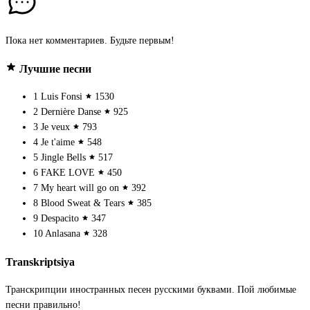
Пока нет комментариев. Будьте первым!
Лучшие песни
1
Luis Fonsi
1530
2
Dernière Danse
925
3
Je veux
793
4
Je t'aime
548
5
Jingle Bells
517
6
FAKE LOVE
450
7
My heart will go on
392
8
Blood Sweat & Tears
385
9
Despacito
347
10
Anlasana
328
Transkriptsiya
Транскрипции иностранных песен русскими буквами. Пой любимые
песни правильно!