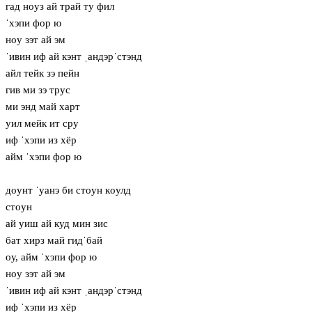
гад нoуз ай трай ту фил
ˈхэпи фор ю
нoу зэт ай эм
ˈивин иф ай кэнт ˌандэрˈстэнд
айл тейк зэ пейн
гив ми зэ трус
ми энд май харт
уил мейк ит сру
иф ˈхэпи из хёр
айм ˈхэпи фор ю
дoунт ˈуанэ би стoун кoулд
стoун
ай уиш ай куд мин зис
бат хирз май гидˈбай
oу, айм ˈхэпи фор ю
нoу зэт ай эм
ˈивин иф ай кэнт ˌандэрˈстэнд
иф ˈхэпи из хёр