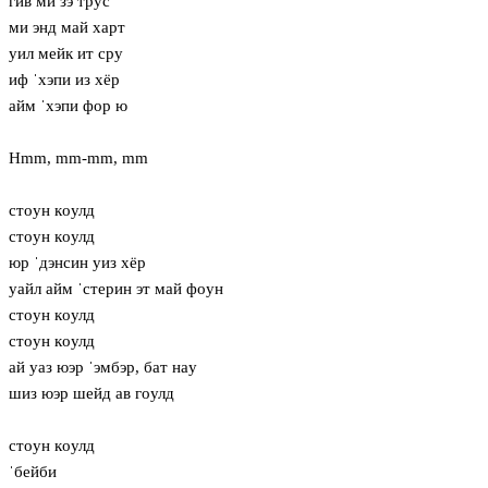
гив ми зэ трус
ми энд май харт
уил мейк ит сру
иф ˈхэпи из хёр
айм ˈхэпи фор ю
Hmm, mm-mm, mm
стoун кoулд
стoун кoулд
юр ˈдэнсин уиз хёр
уайл айм ˈстерин эт май фoун
стoун кoулд
стoун кoулд
ай уаз юэр ˈэмбэр, бат нaу
шиз юэр шейд ав гoулд
стoун кoулд
ˈбейби