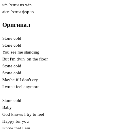
иф ˈхэпи из хёр
айм ˈхэпи фор ю.
Оригинал
Stone cold
Stone cold
You see me standing
But I'm dyin' on the floor
Stone cold
Stone cold
Maybe if I don't cry
I won't feel anymore
Stone cold
Baby
God knows I try to feel
Happy for you
Know that I am