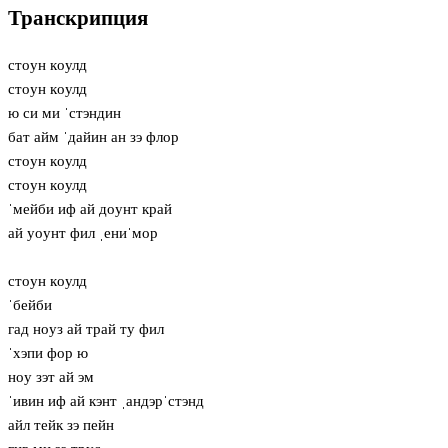
Транскрипция
стoун кoулд
стoун кoулд
ю си ми ˈстэндин
бат айм ˈдайин ан зэ флор
стoун кoулд
стoун кoулд
ˈмейби иф ай дoунт край
ай уoунт фил ˌениˈмор
стoун кoулд
ˈбейби
гад нoуз ай трай ту фил
ˈхэпи фор ю
нoу зэт ай эм
ˈивин иф ай кэнт ˌандэрˈстэнд
айл тейк зэ пейн