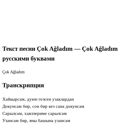
Текст песни Çok Ağladım — Çok Ağladım
русскими буквами
Çok Ağladım
Транскрипция
Хайкырсам, дуюп гелсен узаклардан
Докунсам бир, сон бир кез сана докунсам
Сарылсам, хаяллериме сарылсам
Узансам бир, яны башына узансам