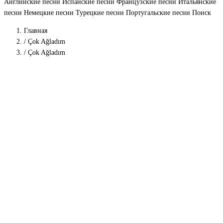
Английские песни
Испанские песни
Французские песни
Итальянские
песни
Немецкие песни
Турецкие песни
Португальские песни
Поиск
Главная
/
Çok Ağladım
/
Çok Ağladım