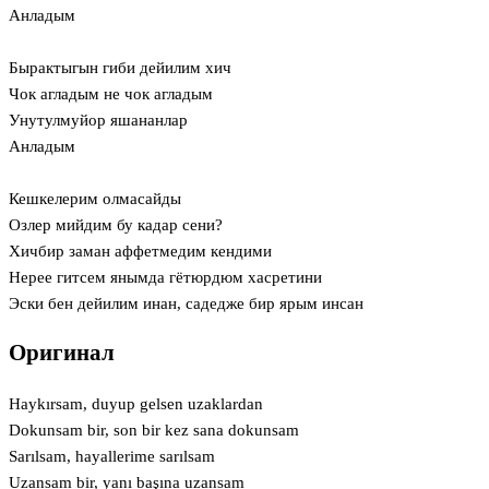
Анладым
Бырактыгын гиби дейилим хич
Чок агладым не чок агладым
Унутулмуйор яшананлар
Анладым
Кешкелерим олмасайды
Озлер мийдим бу кадар сени?
Хичбир заман аффетмедим кендими
Нерее гитсем янымда гётюрдюм хасретини
Эски бен дейилим инан, садедже бир ярым инсан
Оригинал
Haykırsam, duyup gelsen uzaklardan
Dokunsam bir, son bir kez sana dokunsam
Sarılsam, hayallerime sarılsam
Uzansam bir, yanı başına uzansam