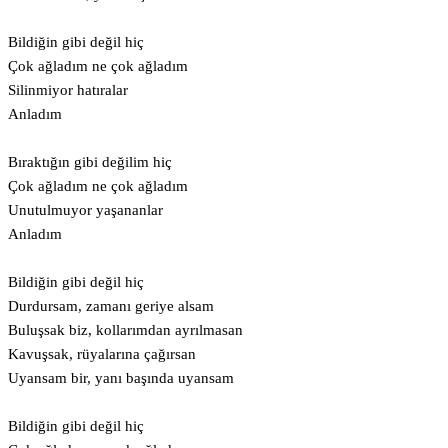
Bildiğin gibi değil hiç
Çok ağladım ne çok ağladım
Silinmiyor hatıralar
Anladım
Bıraktığın gibi değilim hiç
Çok ağladım ne çok ağladım
Unutulmuyor yaşananlar
Anladım
Bildiğin gibi değil hiç
Durdursam, zamanı geriye alsam
Buluşsak biz, kollarımdan ayrılmasan
Kavuşsak, rüyalarına çağırsan
Uyansam bir, yanı başında uyansam
Bildiğin gibi değil hiç