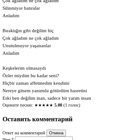
Çok ağladım ne çok ağladım
Silinmiyor hatıralar
Anladım
Bıraktığın gibi değilim hiç
Çok ağladım ne çok ağladım
Unutulmuyor yaşananlar
Anladım
Keşkelerim olmasaydı
Özler miydim bu kadar seni?
Hiçbir zaman affetmedim kendimi
Nereye gitsem yanımda götürdüm hasretini
Eski ben değilim inan, sadece bir yarım insan
Оцените песню:
★
★
★
★
★
5.00
(1 голос)
Оставить комментарий
Ответ на комментарий
Отмена
Имя
*