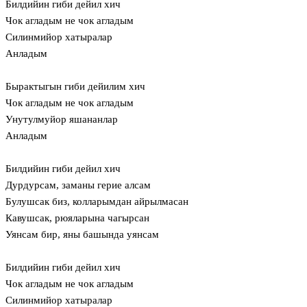
Билдийин гиби дейил хич
Чок агладым не чок агладым
Силинмийор хатыралар
Анладым
Бырактыгын гиби дейилим хич
Чок агладым не чок агладым
Унутулмуйор яшананлар
Анладым
Билдийин гиби дейил хич
Дурдурсам, заманы герие алсам
Булушсак биз, колларымдан айрылмасан
Кавушсак, рюяларына чагырсан
Уянсам бир, яны башында уянсам
Билдийин гиби дейил хич
Чок агладым не чок агладым
Силинмийор хатыралар