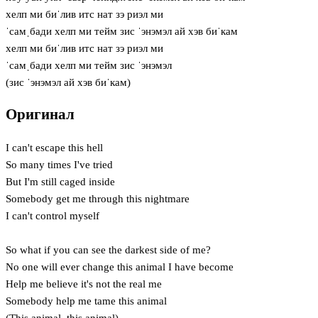
хелп ми биˈлив итс нат зэ риэл ми
ˈсамˌбади хелп ми тейм зис ˈэнэмэл ай хэв биˈкам
хелп ми биˈлив итс нат зэ риэл ми
ˈсамˌбади хелп ми тейм зис ˈэнэмэл
(зис ˈэнэмэл ай хэв биˈкам)
Оригинал
I can't escape this hell
So many times I've tried
But I'm still caged inside
Somebody get me through this nightmare
I can't control myself
So what if you can see the darkest side of me?
No one will ever change this animal I have become
Help me believe it's not the real me
Somebody help me tame this animal
(This animal, this animal)