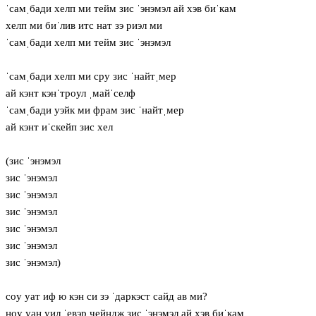
ˈсамˌбади хелп ми тейм зис ˈэнэмэл ай хэв биˈкам
хелп ми биˈлив итс нат зэ риэл ми
ˈсамˌбади хелп ми тейм зис ˈэнэмэл
ˈсамˌбади хелп ми сру зис ˈнайтˌмер
ай кэнт кэнˈтрoул ˌмайˈселф
ˈсамˌбади уэйк ми фрам зис ˈнайтˌмер
ай кэнт иˈскейп зис хел
(зис ˈэнэмэл
зис ˈэнэмэл
зис ˈэнэмэл
зис ˈэнэмэл
зис ˈэнэмэл
зис ˈэнэмэл
зис ˈэнэмэл)
сoу уат иф ю кэн си зэ ˈдаркэст сайд ав ми?
нoу уан уил ˈевэр чейндж зис ˈэнэмэл ай хэв биˈкам