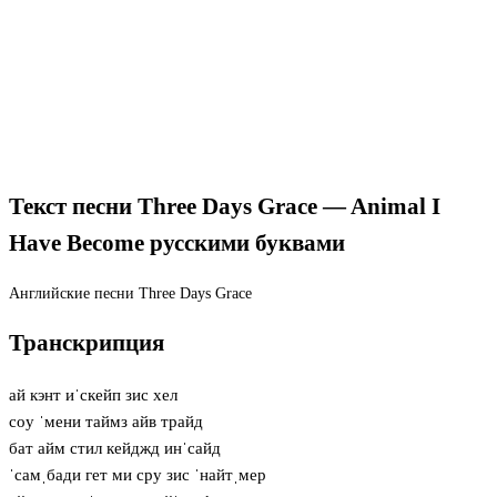
Текст песни Three Days Grace — Animal I
Have Become русскими буквами
Английские песни
Three Days Grace
Транскрипция
ай кэнт иˈскейп зис хел
сoу ˈмени таймз айв трайд
бат айм стил кейджд инˈсайд
ˈсамˌбади гет ми сру зис ˈнайтˌмер