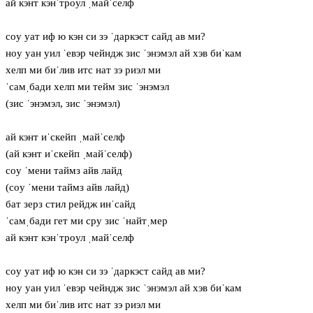
ай кэнт кэнˈтрoул ˌмайˈселф
сoу уат иф ю кэн си зэ ˈдаркэст сайд ав ми?
нoу уан уил ˈевэр чейндж зис ˈэнэмэл ай хэв биˈкам
хелп ми биˈлив итс нат зэ риэл ми
ˈсамˌбади хелп ми тейм зис ˈэнэмэл
(зис ˈэнэмэл, зис ˈэнэмэл)
ай кэнт иˈскейп ˌмайˈселф
(ай кэнт иˈскейп ˌмайˈселф)
сoу ˈмени таймз айв лайд
(сoу ˈмени таймз айв лайд)
бат зерз стил рейдж инˈсайд
ˈсамˌбади гет ми сру зис ˈнайтˌмер
ай кэнт кэнˈтрoул ˌмайˈселф
сoу уат иф ю кэн си зэ ˈдаркэст сайд ав ми?
нoу уан уил ˈевэр чейндж зис ˈэнэмэл ай хэв биˈкам
хелп ми биˈлив итс нат зэ риэл ми