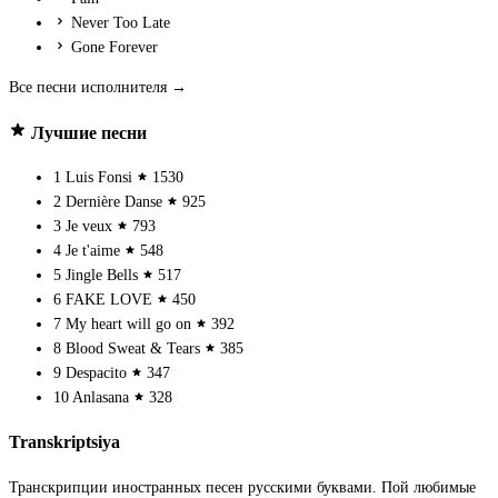
Never Too Late
Gone Forever
Все песни исполнителя →
Лучшие песни
1
Luis Fonsi
1530
2
Dernière Danse
925
3
Je veux
793
4
Je t'aime
548
5
Jingle Bells
517
6
FAKE LOVE
450
7
My heart will go on
392
8
Blood Sweat & Tears
385
9
Despacito
347
10
Anlasana
328
Transkriptsiya
Транскрипции иностранных песен русскими буквами. Пой любимые