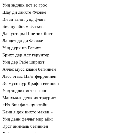
Унд эндлих ист эс грос
Шау ди лайхте Флокке
Ви зи танцт унд флигт
Бис цу айнем Эстхен
Дас унтерм Шне зих бигт
Ландет да ди Флокке
Унд дурх ир Гевихт
Брихт дер Аст герунтер
Унд дер Рабе шприхт
Аллес мусс клайн бегиннен
Ласс этвас Цайт ферриннен
Эс мусс нур Крафт гевиннен
Унд эндлих ист эс грос
Манхмаль денк их трауриг:
«Их бин филь цу клайн
Канн я дох нихтс махен.»
Унд данн фелльт мир айн:
Эрст айнмаль бегиннен