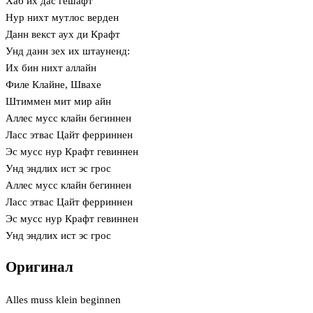
Хаб их дас гешафт
Нур нихт мутлос верден
Данн векст аух ди Крафт
Унд данн зех их штауненд:
Их бин нихт аллайн
Филе Клайне, Швахе
Штиммен мит мир айн
Аллес мусс клайн бегиннен
Ласс этвас Цайт ферриннен
Эс мусс нур Крафт гевиннен
Унд эндлих ист эс грос
Аллес мусс клайн бегиннен
Ласс этвас Цайт ферриннен
Эс мусс нур Крафт гевиннен
Унд эндлих ист эс грос
Оригинал
Alles muss klein beginnen