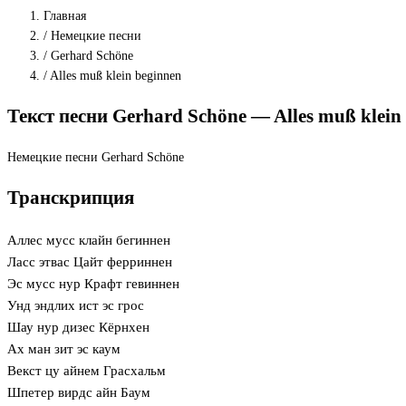
Главная
/
Немецкие песни
/
Gerhard Schöne
/
Alles muß klein beginnen
Текст песни Gerhard Schöne — Alles muß klei
Немецкие песни
Gerhard Schöne
Транскрипция
Аллес мусс клайн бегиннен
Ласс этвас Цайт ферриннен
Эс мусс нур Крафт гевиннен
Унд эндлих ист эс грос
Шау нур дизес Кёрнхен
Ах ман зит эс каум
Векст цу айнем Грасхальм
Шпетер вирдс айн Баум