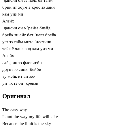
ˈдансин он зэ палс ов тайм
брин ит хоум эˈкрос зэ лайн
кам уиз ми
Алейх
ˈдансин он э ˈрейзэ блейд
брейк зи айс бат ˈневэ брейк
уээ зэ тайм митс ˈдестини
тейк ё чанс энд кам уиз ми
Алейх
лайф ин зэ фаст лейн
доунт ю синк ˈбейби
ту мейк ит ап зеэ
уи ˈготэ би ˈкрейзи
Оригинал
The easy way
Is not the way my life will take
Because the limit is the sky