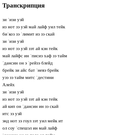
Транскрипция
зи ˈизи уэй
из нот зэ уэй май лайф уил тейк
биˈкоз зэ ˈлимит из зэ скай
зи ˈизи уэй
из нот зэ уэй зэт ай кэн тейк
май лайфс ин ˈписиз хаф зэ тайм
ˈдансин он э ˈрейзэ блейд
брейк зи айс бат ˈневэ брейк
уээ зэ тайм митс ˈдестини
Алейх
зи ˈизи уэй
из нот зэ уэй зэт ай кэн тейк
ай кип он ˈдансин ин зэ скай
итс зэ уэй
энд нот зэ гоул зэт уил мейк ит
ол соу ˈспешэл ин май лайф