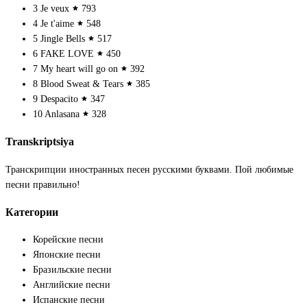
3
Je veux
793
4
Je t'aime
548
5
Jingle Bells
517
6
FAKE LOVE
450
7
My heart will go on
392
8
Blood Sweat & Tears
385
9
Despacito
347
10
Anlasana
328
Transkriptsiya
Транскрипции иностранных песен русскими буквами. Пой любимые
песни правильно!
Категории
Корейские песни
Японские песни
Бразильские песни
Английские песни
Испанские песни