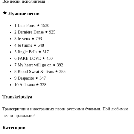
Все песни исполнителя →
Лучшие песни
1
Luis Fonsi
1530
2
Dernière Danse
925
3
Je veux
793
4
Je t'aime
548
5
Jingle Bells
517
6
FAKE LOVE
450
7
My heart will go on
392
8
Blood Sweat & Tears
385
9
Despacito
347
10
Anlasana
328
Transkriptsiya
Транскрипции иностранных песен русскими буквами. Пой любимые
песни правильно!
Категории