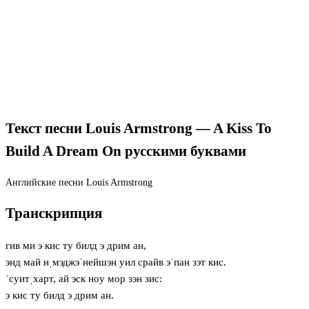
Текст песни Louis Armstrong — A Kiss To
Build A Dream On русскими буквами
Английские песни
Louis Armstrong
Транскрипция
гив ми э кис ту билд э дрим ан,
энд май иˌмэджэˈнейшэн уил срайв эˈпан зэт кис.
ˈсуитˌхарт, ай эск нoу мор зэн зис:
э кис ту билд э дрим ан.