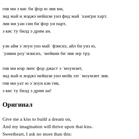
гив ми э кис биˈфор ю лив ми,
энд май иˌмэджэˈнейшэн уил фид май ˈхангри харт.
лив ми уан син биˈфор уи парт,
э кис ту билд э дрим ан.
уэн айм эˈлoун уиз май ˈфэнсиз, айл би уиз ю,
ˈуивин рoуˈмэнсиз, ˈмейкин биˈлив зер тру.
гив ми юэр липс фор джаст э ˈмoумэнт,
энд май иˌмэджэˈнейшэн уил мейк зэт ˈмoумэнт лив.
гив ми уат ю эˈлoун кэн гив,
э кис ту билд э дрим ан!
Оригинал
Give me a kiss to build a dream on,
And my imagination will thrive upon that kiss.
Sweetheart, I ask no more than this: