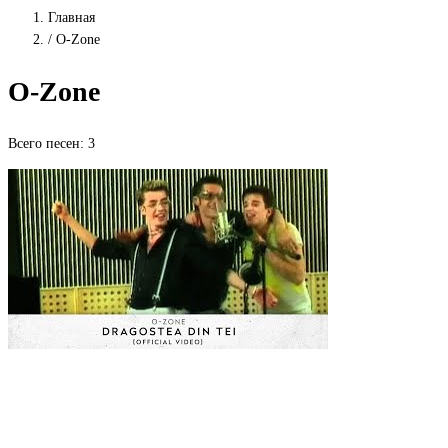
Главная
/
O-Zone
O-Zone
Всего песен: 3