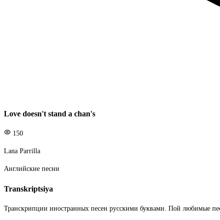
Love doesn't stand a chan's
150
Lana Parrilla
Английские песни
Transkriptsiya
Транскрипции иностранных песен русскими буквами. Пой любимые пе