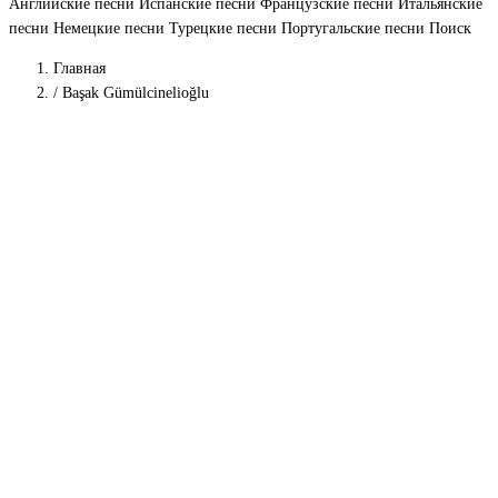
Английские песни
Испанские песни
Французские песни
Итальянские
песни
Немецкие песни
Турецкие песни
Португальские песни
Поиск
Главная
/
Başak Gümülcinelioğlu