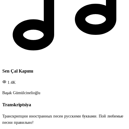
Sen Çal Kapımı
1.4K
Başak Gümülcinelioğlu
Transkriptsiya
Транскрипции иностранных песен русскими буквами. Пой любимые
песни правильно!