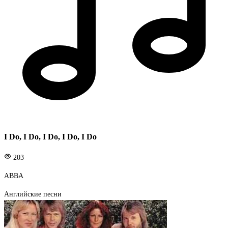
I Do, I Do, I Do, I Do, I Do
203
ABBA
Английские песни